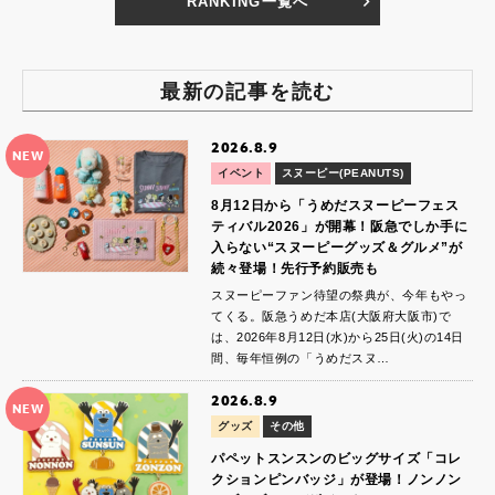
RANKING一覧へ
最新の記事を読む
2026.8.9
NEW
イベント
スヌーピー(PEANUTS)
8月12日から「うめだスヌーピーフェス
ティバル2026」が開幕！阪急でしか手に
入らない“スヌーピーグッズ＆グルメ”が
続々登場！先行予約販売も
スヌーピーファン待望の祭典が、今年もやっ
てくる。阪急うめだ本店(大阪府大阪市)で
は、2026年8月12日(水)から25日(火)の14日
間、毎年恒例の「うめだスヌ…
2026.8.9
NEW
グッズ
その他
パペットスンスンのビッグサイズ「コレ
クションピンバッジ」が登場！ノンノン