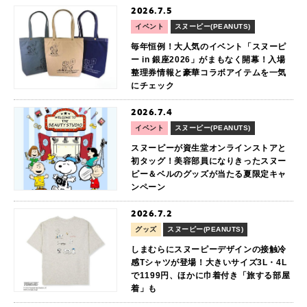
2026.7.5
イベント
スヌーピー(PEANUTS)
毎年恒例！大人気のイベント「スヌーピ
ー in 銀座2026」がまもなく開幕！入場
整理券情報と豪華コラボアイテムを一気
にチェック
2026.7.4
イベント
スヌーピー(PEANUTS)
スヌーピーが資生堂オンラインストアと
初タッグ！美容部員になりきったスヌー
ピー＆ベルのグッズが当たる夏限定キャ
ンペーン
2026.7.2
グッズ
スヌーピー(PEANUTS)
しまむらにスヌーピーデザインの接触冷
感Tシャツが登場！大きいサイズ3L・4L
で1199円、ほかに巾着付き「旅する部屋
着」も