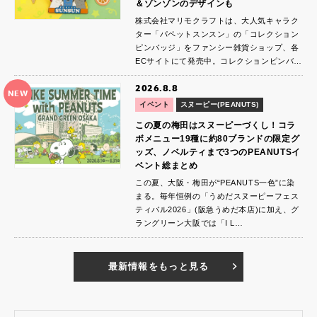
＆ゾンゾンのデザインも
株式会社マリモクラフトは、大人気キャラク
ター「パペットスンスン」の「コレクション
ピンバッジ」をファンシー雑貨ショップ、各
ECサイトにて発売中。コレクションピンバ…
2026.8.8
NEW
イベント
スヌーピー(PEANUTS)
この夏の梅田はスヌーピーづくし！コラ
ボメニュー19種に約80ブランドの限定グ
ッズ、ノベルティまで3つのPEANUTSイ
ベント総まとめ
この夏、大阪・梅田が“PEANUTS一色”に染
まる。毎年恒例の「うめだスヌーピーフェス
ティバル2026」(阪急うめだ本店)に加え、グ
ラングリーン大阪では「I L…
最新情報をもっと見る