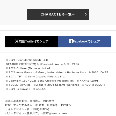
CHARACTER一覧へ
X(旧Twitter)でシェア
Facebookでシェア
© 2026 Peanuts Worldwide LLC
BEATRIX POTTER(TM) & ©Frederick Warne & Co.,2026
© 2026 Gullane (Thomas) Limited.
© 2026 Anne Gutman & Georg Hallensleben / Hachette Livre
© 2026 JOKER.
© SCP / TFP
© Sony Creative Products Inc.
© Copyright 1997-2026 Sony Creative Products Inc.
© KANAE IZUMI
© TSUMUPAPA Inc.
TM and © 2026 Sesame Workshop
© ADO MIZUMORI
© 2026 Leejuyong
© みいるか
写真＝島本絵梨佳、奥西淳二、阿部昌也
取材・文＝平井あゆみ、原 西香、水島彩恵、北村康行
サイトデザイン＝音田佳明(UNTEN)
バナーデザイン＝飯泉洋二、大野有香(two is one)