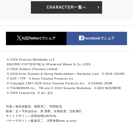
CHARACTER一覧へ
X(旧Twitter)でシェア
Facebookでシェア
© 2026 Peanuts Worldwide LLC
BEATRIX POTTER(TM) & ©Frederick Warne & Co.,2026
© 2026 Gullane (Thomas) Limited.
© 2026 Anne Gutman & Georg Hallensleben / Hachette Livre
© 2026 JOKER.
© SCP / TFP
© Sony Creative Products Inc.
© Copyright 1997-2026 Sony Creative Products Inc.
© KANAE IZUMI
© TSUMUPAPA Inc.
TM and © 2026 Sesame Workshop
© ADO MIZUMORI
© 2026 Leejuyong
© みいるか
写真＝島本絵梨佳、奥西淳二、阿部昌也
取材・文＝平井あゆみ、原 西香、水島彩恵、北村康行
サイトデザイン＝音田佳明(UNTEN)
バナーデザイン＝飯泉洋二、大野有香(two is one)