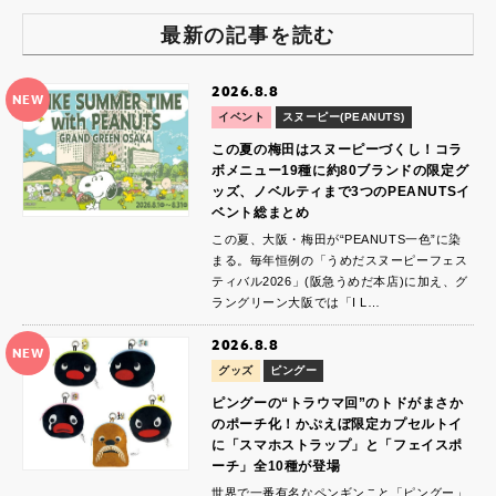
最新の記事を読む
2026.8.8
NEW
イベント
スヌーピー(PEANUTS)
この夏の梅田はスヌーピーづくし！コラ
ボメニュー19種に約80ブランドの限定グ
ッズ、ノベルティまで3つのPEANUTSイ
ベント総まとめ
この夏、大阪・梅田が“PEANUTS一色”に染
まる。毎年恒例の「うめだスヌーピーフェス
ティバル2026」(阪急うめだ本店)に加え、グ
ラングリーン大阪では「I L…
2026.8.8
NEW
グッズ
ピングー
ピングーの“トラウマ回”のトドがまさか
のポーチ化！かぷえぼ限定カプセルトイ
に「スマホストラップ」と「フェイスポ
ーチ」全10種が登場
世界で一番有名なペンギンこと「ピングー」