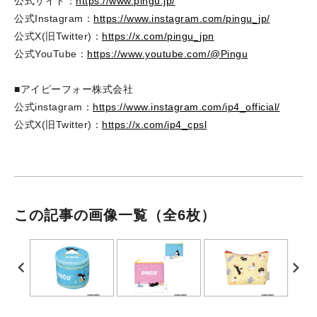
公式サイト：
https://www.pingu.jp/
公式Instagram：
https://www.instagram.com/pingu_jp/
公式X(旧Twitter)：
https://x.com/pingu_jpn
公式YouTube：
https://www.youtube.com/@Pingu
■アイピーフォー株式会社
公式instagram：
https://www.instagram.com/ip4_official/
公式X(旧Twitter)：
https://x.com/ip4_cpsl
この記事の画像一覧
（全6枚）