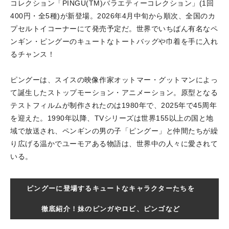
コレクション「PINGU(TM)バラエティーコレクション」(1回
400円・全5種)が新登場。2026年4月中旬から順次、全国のカ
プセルトイコーナーにて発売予定だ。世界でいちばん有名なペ
ンギン・ピングーのキュートなトートバッグや巾着を手に入れ
るチャンス！
ピングーは、スイスの映像作家オットマー・グットマンによっ
て誕生したストップモーション・アニメーション。原型となる
テストフィルムが制作されたのは1980年で、2025年で45周年
を迎えた。1990年以降、TVシリーズは世界155以上の国と地
域で放送され、ペンギンの男の子「ピングー」と仲間たちが繰
り広げる温かでユーモアある物語は、世界中の人々に愛されて
いる。
ピングーに登場するキュートなキャラクターたちを
徹底紹介！妹のピンガやロビ、ピンゴなど