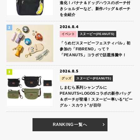
進化！バナナ＆ドッグハウスのポーチ付
きショルダーなど、新作バッグ＆ポーチ
を全紹介
2026.8.4
イベント
スヌーピー(PEANUTS)
「うめだスヌーピーフェスティバル」初
参加の「FIBRENO」って？
「PEANUTS」コラボで話題沸騰中！
2026.8.5
グッズ
スヌーピー(PEANUTS)
しまむら系列シャンブルに
PEANUTS×LOGOSコラボの新作バッグ
＆ポーチが登場！スヌーピー率いる“ビー
グル・スカウト”が目印
RANKING一覧へ