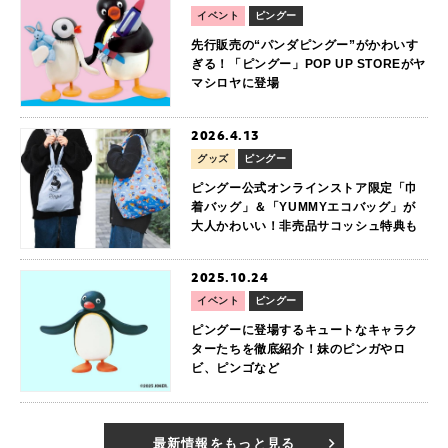
イベント
ピングー
先行販売の“パンダピングー”がかわいす
ぎる！「ピングー」POP UP STOREがヤ
マシロヤに登場
2026.4.13
グッズ
ピングー
ピングー公式オンラインストア限定「巾
着バッグ」＆「YUMMYエコバッグ」が
大人かわいい！非売品サコッシュ特典も
2025.10.24
イベント
ピングー
ピングーに登場するキュートなキャラク
ターたちを徹底紹介！妹のピンガやロ
ビ、ピンゴなど
最新情報をもっと見る