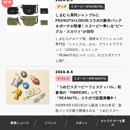
NEW
グッズ
スヌーピー(PEANUTS)
しまむら系列シャンブルに
PEANUTS×LOGOSコラボの新作バッグ
＆ポーチが登場！スヌーピー率いる“ビー
グル・スカウト”が目印
しまむらグループ発、雑貨＆ファッションの
専門店「シャンブル」から、アウトドアブラ
ンド「LOGOS」とコミック
「PEANUTS(ピーナッツ)」のコラボアイテ
ム第7…
2026.8.4
イベント
スヌーピー(PEANUTS)
「うめだスヌーピーフェスティバル」初
参加の「FIBRENO」って？
「PEANUTS」コラボで話題沸騰中！
2026年8月12日(水)から阪急うめだ本店・阪
急メンズ大阪で開催される「うめだスヌー
ピーフェスティバル2026」にて、スヌーピー
キャラクターを選
デザインのコラボグッズを展開す…
最新ニュース
イベント
スポット
ぶ