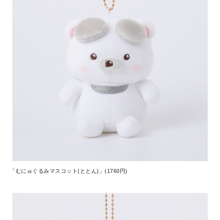
「むにゅぐるみマスコット(ととん)」(1760円)