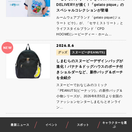
DELIVERYが描く！「gelato pique」の
スペシャルコレクションが登場
ルームウェアブランド「gelato pique(ジェ
ラート ピケ)」が、「セサミストリート」と
ライフスタイルブランド「CPD
HOOME(シーピーディー・ホーム…
2026.8.6
NEW
グッズ
スヌーピー(PEANUTS)
しまむらのスヌーピーデザインバッグが
進化！バナナ＆ドッグハウスのポーチ付
きショルダーなど、新作バッグ＆ポーチ
を全紹介
スヌーピーでおなじみのコミック
「PEANUTS(ピーナッツ)」の新作バッグ＆
小物シリーズが、2026年8月5日より全国の
ファッションセンターしまむらとオンライ
ン…
キャラクターを選
最新ニュース
イベント
スポット
最新情報をもっと見る
ぶ