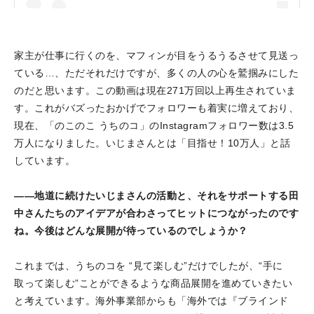
家主が仕事に行くのを、マフィンが目をうるうるさせて見送っ
ている…、ただそれだけですが、多くの人の心を鷲掴みにした
のこのこ うちのコ(@nokonoko_uchinoko)がシェアした投稿
のだと思います。この動画は現在271万回以上再生されていま
す。これがバズったおかげでフォロワーも着実に増えており、
現在、「のこのこ うちのコ」のInstagramフォロワー数は3.5
万人になりました。いじまさんとは「目指せ！10万人」と話
しています。
――地道に続けたいじまさんの活動と、それをサポートする田
中さんたちのアイデアが合わさってヒットにつながったのです
ね。今後はどんな展開が待っているのでしょうか？
これまでは、うちのコを “見て楽しむ”だけでしたが、“手に
取って楽しむ”ことができるような商品展開を進めていきたい
と考えています。海外事業部からも「海外では『ブラインド