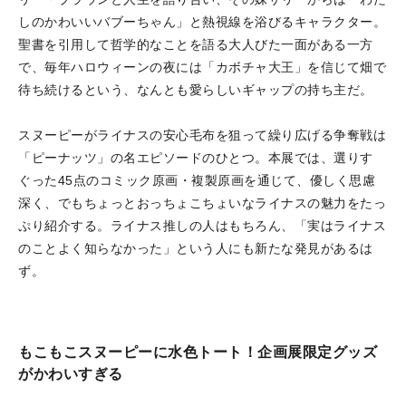
しのかわいいバブーちゃん」と熱視線を浴びるキャラクター。
聖書を引用して哲学的なことを語る大人びた一面がある一方
で、毎年ハロウィーンの夜には「カボチャ大王」を信じて畑で
待ち続けるという、なんとも愛らしいギャップの持ち主だ。
スヌーピーがライナスの安心毛布を狙って繰り広げる争奪戦は
「ピーナッツ」の名エピソードのひとつ。本展では、選りす
ぐった45点のコミック原画・複製原画を通じて、優しく思慮
深く、でもちょっとおっちょこちょいなライナスの魅力をたっ
ぷり紹介する。ライナス推しの人はもちろん、「実はライナス
のことよく知らなかった」という人にも新たな発見があるは
ず。
もこもこスヌーピーに水色トート！企画展限定グッズ
がかわいすぎる