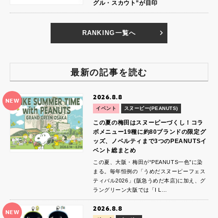
グル・スカウト”が目印
RANKING一覧へ
最新の記事を読む
2026.8.8
NEW
イベント
スヌーピー(PEANUTS)
この夏の梅田はスヌーピーづくし！コラ
ボメニュー19種に約80ブランドの限定グ
ッズ、ノベルティまで3つのPEANUTSイ
ベント総まとめ
この夏、大阪・梅田が“PEANUTS一色”に染
まる。毎年恒例の「うめだスヌーピーフェス
ティバル2026」(阪急うめだ本店)に加え、グ
ラングリーン大阪では「I L…
2026.8.8
NEW