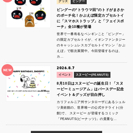
グッズ
ピングー
ピングーの“トラウマ回”のトドがまさか
のポーチ化！かぷえぼ限定カプセルトイ
に「スマホストラップ」と「フェイスポ
ーチ」全10種が登場
世界で一番有名なペンギンこと「ピングー」
の限定カプセルトイが、イオンファンタジー
のキャッシュレスカプセルトイマシン「かぷ
えぼ」で順次展開中。今回登場するのは、
カ…
2026.8.7
NEW
イベント
スヌーピー(PEANUTS)
8月10日はスヌーピーの誕生日！「スヌ
ーピーミュージアム」はバースデー記念
イベント＆グッズが目白押し
カリフォルニア州サンタローザにあるシュル
ツ美術館の、世界唯一の公式サテライト(分
館)で、 スヌーピー が登場するコミック
「PEANUTS(ピーナッツ)」の貴重な…