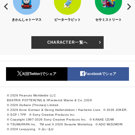
S)
きかんしゃトーマス
ピーターラビット
セサミストリート
CHARACTER一覧へ
X(旧Twitter)でシェア
Facebookでシェア
© 2026 Peanuts Worldwide LLC
BEATRIX POTTER(TM) & ©Frederick Warne & Co.,2026
© 2026 Gullane (Thomas) Limited.
© 2026 Anne Gutman & Georg Hallensleben / Hachette Livre
© 2026 JOKER.
© SCP / TFP
© Sony Creative Products Inc.
© Copyright 1997-2026 Sony Creative Products Inc.
© KANAE IZUMI
© TSUMUPAPA Inc.
TM and © 2026 Sesame Workshop
© ADO MIZUMORI
© 2026 Leejuyong
© みいるか