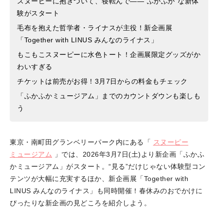
スヌーピーに抱きついて、寝転んで——“ふかふか”な新体
験がスタート
毛布を抱えた哲学者・ライナスが主役！新企画展
「Together with LINUS みんなのライナス」
もこもこスヌーピーに水色トート！企画展限定グッズがか
わいすぎる
チケットは前売がお得！3月7日からの料金もチェック
「ふかふかミュージアム」までのカウントダウンも楽しも
う
東京・南町田グランベリーパーク内にある「
スヌーピー
ミュージアム
」では、2026年3月7日(土)より新企画「ふかふ
かミュージアム」がスタート。“見る”だけじゃない体験型コン
テンツが大幅に充実するほか、新企画展「Together with
LINUS みんなのライナス」も同時開催！春休みのおでかけに
ぴったりな新企画の見どころを紹介しよう。