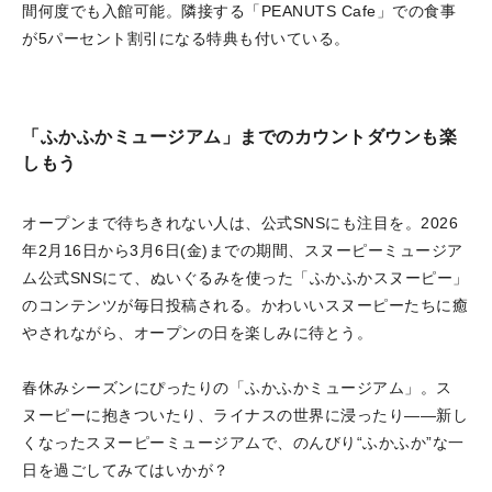
間何度でも入館可能。隣接する「PEANUTS Cafe」での食事
が5パーセント割引になる特典も付いている。
「ふかふかミュージアム」までのカウントダウンも楽
しもう
オープンまで待ちきれない人は、公式SNSにも注目を。2026
年2月16日から3月6日(金)までの期間、スヌーピーミュージア
ム公式SNSにて、ぬいぐるみを使った「ふかふかスヌーピー」
のコンテンツが毎日投稿される。かわいいスヌーピーたちに癒
やされながら、オープンの日を楽しみに待とう。
春休みシーズンにぴったりの「ふかふかミュージアム」。ス
ヌーピーに抱きついたり、ライナスの世界に浸ったり——新し
くなったスヌーピーミュージアムで、のんびり“ふかふか”な一
日を過ごしてみてはいかが？