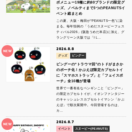
ボメニュー19種に約80ブランドの限定グ
ッズ、ノベルティまで3つのPEANUTSイ
ベント総まとめ
この夏、大阪・梅田が“PEANUTS一色”に染
まる。毎年恒例の「うめだスヌーピーフェス
ティバル2026」(阪急うめだ本店)に加え、グ
ラングリーン大阪では「I L…
2026.8.8
NEW
グッズ
ピングー
ピングーの“トラウマ回”のトドがまさか
のポーチ化！かぷえぼ限定カプセルトイ
に「スマホストラップ」と「フェイスポ
ーチ」全10種が登場
世界で一番有名なペンギンこと「ピングー」
の限定カプセルトイが、イオンファンタジー
のキャッシュレスカプセルトイマシン「かぷ
えぼ」で順次展開中。今回登場するのは、
カ…
2026.8.7
NEW
イベント
スヌーピー(PEANUTS)