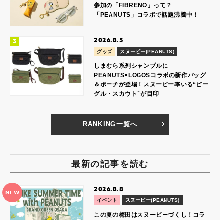
参加の「FIBRENO」って？
「PEANUTS」コラボで話題沸騰中！
2026.8.5
グッズ
スヌーピー(PEANUTS)
しまむら系列シャンブルに
PEANUTS×LOGOSコラボの新作バッグ
＆ポーチが登場！スヌーピー率いる“ビー
グル・スカウト”が目印
RANKING一覧へ
最新の記事を読む
2026.8.8
NEW
イベント
スヌーピー(PEANUTS)
この夏の梅田はスヌーピーづくし！コラ