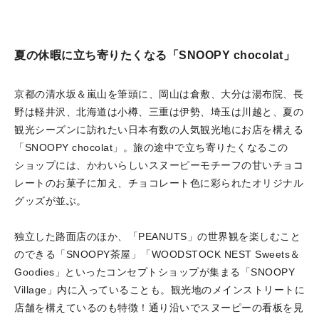
夏の休暇に立ち寄りたくなる「SNOOPY chocolat」
京都の清水坂＆嵐山を筆頭に、岡山は倉敷、大分は湯布院、長
野は軽井沢、北海道は小樽、三重は伊勢、埼玉は川越と、夏の
観光シーズンに訪れたい日本有数の人気観光地にお店を構える
「SNOOPY chocolat」。旅の途中で立ち寄りたくなるこの
ショップには、かわいらしいスヌーピーモチーフの甘いチョコ
レートのお菓子に加え、チョコレート色に彩られたオリジナル
グッズが並ぶ。
独立した路面店のほか、「PEANUTS」の世界観を楽しむこと
のできる「SNOOPY茶屋」「WOODSTOCK NEST Sweets＆
Goodies」といったコンセプトショップが集まる「SNOOPY
Village」内に入っていることも。観光地のメインストリートに
店舗を構えているのも特徴！通り沿いでスヌーピーの看板を見