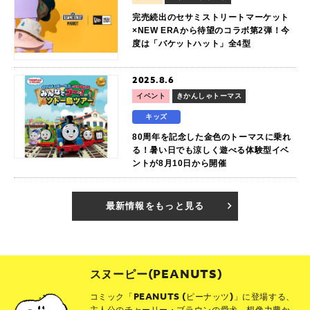
完売続出のセサミストリートマーケット
×NEW ERAから待望のコラボ第2弾！今
度は「バケットハット」全4型
2025.8.6
イベント
きかんしゃトーマス
キッズ
80周年を記念した金色のトーマスに乗れ
る！暑い日でも涼しく遊べる体験型イベ
ントが8月10日から開催
最新情報をもっと見る
スヌーピー(PEANUTS)
コミック「PEANUTS (ピーナッツ)」に登場する、
主人公のチャーリー・ブラウンの愛犬。想像力豊か