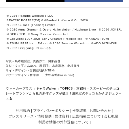
© 2026 Peanuts Worldwide LLC
BEATRIX POTTER(TM) & ©Frederick Warne & Co.,2026
© 2026 Gullane (Thomas) Limited.
© 2026 Anne Gutman & Georg Hallensleben / Hachette Livre
© 2026 JOKER.
© SCP / TFP
© Sony Creative Products Inc.
© Copyright 1997-2026 Sony Creative Products Inc.
© KANAE IZUMI
© TSUMUPAPA Inc.
TM and © 2026 Sesame Workshop
© ADO MIZUMORI
© 2026 Leejuyong
© みいるか
写真＝島本絵梨佳、奥西淳二、阿部昌也
取材・文＝平井あゆみ、原 西香、水島彩恵、北村康行
サイトデザイン＝音田佳明(UNTEN)
バナーデザイン＝飯泉洋二、大野有香(two is one)
ウォーカープラス
キャラWalker
TOPICS
京都発・スヌーピーのチョコ
レートブランドから夏の新作グッズが登場！夏限定のチョコ＆かき氷ジェラー
トも
利用規約
プライバシーポリシー
推奨環境
お問い合わせ
プレスリリース・情報提供
媒体資料
広告掲載について
会社概要
利用者情報の外部送信について