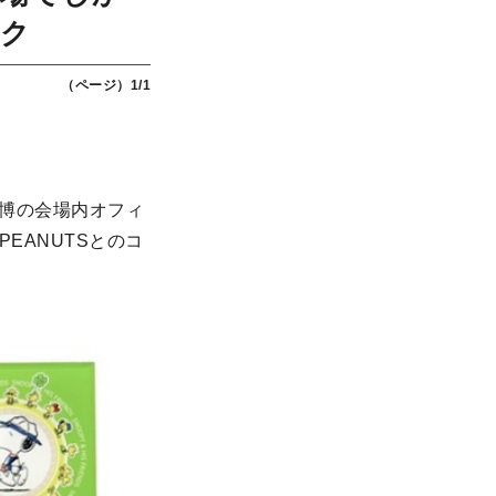
ック
（ページ）1/1
博の会場内オフィ
EANUTSとのコ