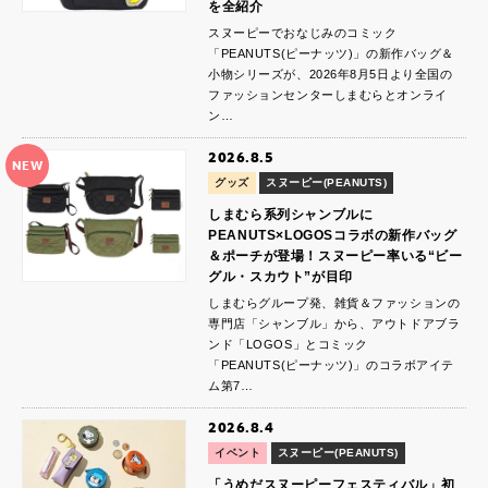
を全紹介
スヌーピーでおなじみのコミック
「PEANUTS(ピーナッツ)」の新作バッグ＆
小物シリーズが、2026年8月5日より全国の
ファッションセンターしまむらとオンライ
ン…
2026.8.5
NEW
グッズ
スヌーピー(PEANUTS)
しまむら系列シャンブルに
PEANUTS×LOGOSコラボの新作バッグ
＆ポーチが登場！スヌーピー率いる“ビー
グル・スカウト”が目印
しまむらグループ発、雑貨＆ファッションの
専門店「シャンブル」から、アウトドアブラ
ンド「LOGOS」とコミック
「PEANUTS(ピーナッツ)」のコラボアイテ
ム第7…
2026.8.4
イベント
スヌーピー(PEANUTS)
「うめだスヌーピーフェスティバル」初