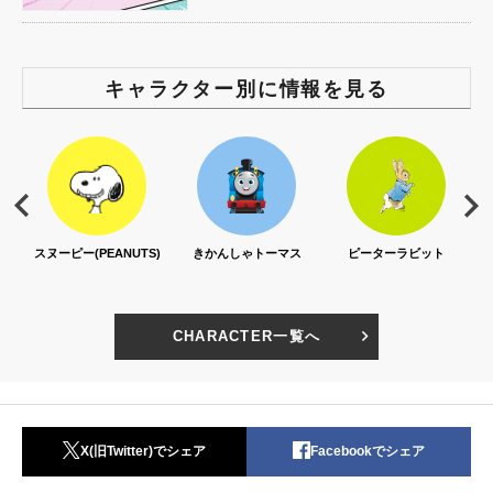
キャラクター別に情報を見る
S)
きかんしゃトーマス
ピーターラビット
セサミストリート
CHARACTER一覧へ
X(旧Twitter)でシェア
Facebookでシェア