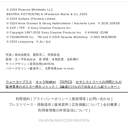
© 2026 Peanuts Worldwide LLC
BEATRIX POTTER(TM) & ©Frederick Warne & Co.,2026
© 2026 Gullane (Thomas) Limited.
© 2026 Anne Gutman & Georg Hallensleben / Hachette Livre
© 2026 JOKER.
© SCP / TFP
© Sony Creative Products Inc.
© Copyright 1997-2026 Sony Creative Products Inc.
© KANAE IZUMI
© TSUMUPAPA Inc.
TM and © 2026 Sesame Workshop
© ADO MIZUMORI
© 2026 Leejuyong
© みいるか
写真＝島本絵梨佳、奥西淳二、阿部昌也
取材・文＝平井あゆみ、原 西香、水島彩恵、北村康行
サイトデザイン＝音田佳明(UNTEN)
バナーデザイン＝飯泉洋二、大野有香(two is one)
ウォーカープラス
キャラWalker
TOPICS
セサミストリートの仲間たちが
阪神電車のポスター枠をジャック！ 1編成だけなので出合えたら超ラッキー！
利用規約
プライバシーポリシー
推奨環境
お問い合わせ
プレスリリース・情報提供
媒体資料
広告掲載について
会社概要
利用者情報の外部送信について
©KADOKAWA CORPORATION