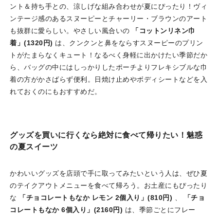
ント＆持ち手との、涼しげな組み合わせが夏にぴったり！ヴィ
ンテージ感のあるスヌーピーとチャーリー・ブラウンのアート
も抜群に愛らしい。やさしい風合いの
「コットンリネン巾
着」(1320円)
は、クンクンと鼻をならすスヌーピーのプリン
トがたまらなくキュート！なるべく身軽に出かけたい季節だか
ら、バッグの中にはしっかりしたポーチよりフレキシブルな巾
着の方がかさばらず便利。日焼け止めやボディシートなどを入
れておくのにもおすすめだ。
グッズを買いに行くなら絶対に食べて帰りたい！魅惑
の夏スイーツ
かわいいグッズを店頭で手に取ってみたいという人は、ぜひ夏
のテイクアウトメニューを食べて帰ろう。お土産にもぴったり
な
「チョコレートもなか レモン 2個入り」(810円)
、
「チョ
コレートもなか 6個入り」(2160円)
は、季節ごとにフレー