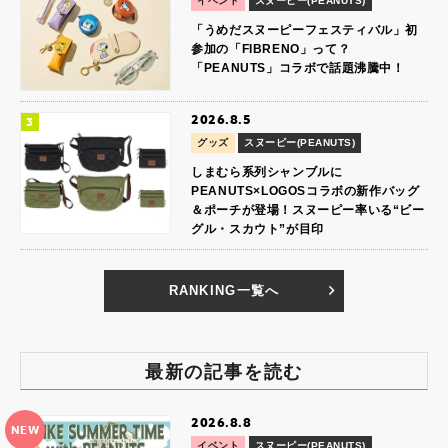
イベント
スヌーピー(PEANUTS)
「うめだスヌーピーフェスティバル」初
参加の「FIBRENO」って？
「PEANUTS」コラボで話題沸騰中！
2026.8.5
グッズ
スヌーピー(PEANUTS)
しまむら系列シャンブルに
PEANUTS×LOGOSコラボの新作バッグ
＆ポーチが登場！スヌーピー率いる“ビー
グル・スカウト”が目印
RANKING一覧へ
最新の記事を読む
2026.8.8
NEW
イベント
スヌーピー(PEANUTS)