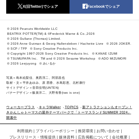
X(旧Twitter)でシェア
Facebookでシェア
© 2026 Peanuts Worldwide LLC
BEATRIX POTTER(TM) & ©Frederick Warne & Co.,2026
© 2026 Gullane (Thomas) Limited.
© 2026 Anne Gutman & Georg Hallensleben / Hachette Livre
© 2026 JOKER.
© SCP / TFP
© Sony Creative Products Inc.
© Copyright 1997-2026 Sony Creative Products Inc.
© KANAE IZUMI
© TSUMUPAPA Inc.
TM and © 2026 Sesame Workshop
© ADO MIZUMORI
© 2026 Leejuyong
© みいるか
写真＝島本絵梨佳、奥西淳二、阿部昌也
取材・文＝平井あゆみ、原 西香、水島彩恵、北村康行
サイトデザイン＝音田佳明(UNTEN)
バナーデザイン＝飯泉洋二、大野有香(two is one)
ウォーカープラス
キャラWalker
TOPICS
新アトラクションもオープン！
きかんしゃトーマスの屋外テーマパークで「トーマスランドSUMMER 2024」
開幕中
利用規約
プライバシーポリシー
推奨環境
お問い合わせ
プレスリリース・情報提供
媒体資料
広告掲載について
会社概要