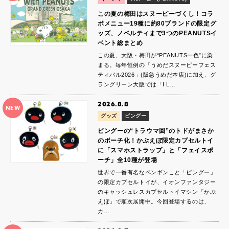
この夏の梅田はスヌーピーづくし！コラ
ボメニュー19種に約80ブランドの限定グ
ッズ、ノベルティまで3つのPEANUTSイ
ベント総まとめ
この夏、大阪・梅田が“PEANUTS一色”に染
まる。毎年恒例の「うめだスヌーピーフェス
ティバル2026」(阪急うめだ本店)に加え、グ
ラングリーン大阪では「I L…
2026.8.8
NEW
グッズ
ピングー
ピングーの“トラウマ回”のトドがまさか
のポーチ化！かぷえぼ限定カプセルトイ
に「スマホストラップ」と「フェイスポ
ーチ」全10種が登場
世界で一番有名なペンギンこと「ピングー」
の限定カプセルトイが、イオンファンタジー
のキャッシュレスカプセルトイマシン「かぷ
えぼ」で順次展開中。今回登場するのは、
カ…