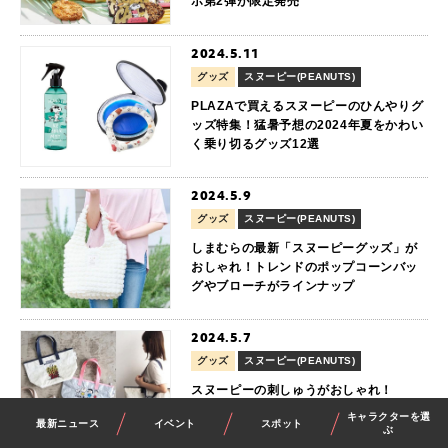
ボ第2弾が限定発売
2024.5.11
グッズ
スヌーピー(PEANUTS)
PLAZAで買えるスヌーピーのひんやりグ
ッズ特集！猛暑予想の2024年夏をかわい
く乗り切るグッズ12選
2024.5.9
グッズ
スヌーピー(PEANUTS)
しまむらの最新「スヌーピーグッズ」が
おしゃれ！トレンドのポップコーンバッ
グやブローチがラインナップ
2024.5.7
グッズ
スヌーピー(PEANUTS)
スヌーピーの刺しゅうがおしゃれ！
PEANUTSの「PEトート」は雨の日や水
キャラクターを選
最新ニュース
イベント
スポット
辺のレジャーに大活躍
ぶ