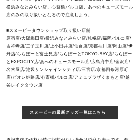
横浜みなとみらい店、心斎橋パルコ店、あべのキューズモール
店のみの取り扱いとなるので注意しよう。
■スヌーピータウンショップ取り扱い店舗
原宿店/大阪梅田店/横浜みなとみらい店/札幌店/福岡パルコ店/
吉祥寺店/二子玉川店/上小田井店/仙台店/京都桂川店/岡山店/伊
丹店/ららぽーと富士見店/ららぽーとTOKYO-BAY店/ららぽー
とEXPOCITY店/あべのキューズモール店/広島府中店/金沢店/
名古屋店/池袋サンシャインシティ店/三宮店/京都四条河原町
店/ピオレ姫路店/心斎橋パルコ店/アミュプラザくまもと店/越
谷レイクタウン店
スヌーピーの最新グッズ一覧はこちら
※記事内の価格は特に記載がない場合は税込み表示です。商