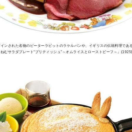
ザインされた名物のピーターラビットのラケルパンや、イギリスの伝統料理であ
ねむサラダプレート“ブリティッシュ”～オムライスとローストビーフ～」(1925