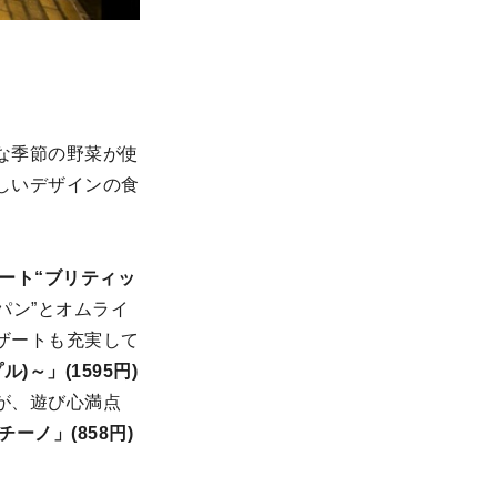
な季節の野菜が使
しいデザインの食
ート“ブリティッ
パン”とオムライ
ザートも充実して
～」(1595円)
が、遊び心満点
ーノ」(858円)