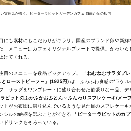
い雰囲気が漂う、ピーターラビットガーデンカフェ 自由が丘の店内
目にも素材にもこだわりがキラリ。国産のブランド卵や新鮮
た、メニューはカフェオリジナルプレートで提供。かわいら
上げてくれる。
注目のメニューを数品ピックアップ。
「ねむねむサラダプレ
とローストビーフ～」(1925円)
は、ふわふわ食感の“ラケル
フ、サラダをワンプレートに盛り合わせた欲張りな一品。デ
ラビットのふかふかおふとん～ふんわりスフレケーキ(メープル)
ットがお布団に潜り込んでいるような見た目のスフレケーキ
ンシルの絵柄を選ぶことができる
「ピーターラビットのカプチ
いドリンクもそろっている。