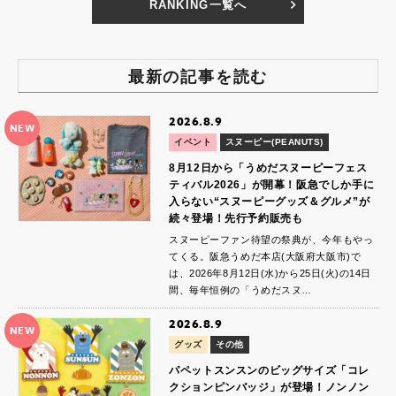
RANKING一覧へ
最新の記事を読む
2026.8.9
NEW
イベント
スヌーピー(PEANUTS)
8月12日から「うめだスヌーピーフェス
ティバル2026」が開幕！阪急でしか手に
入らない“スヌーピーグッズ＆グルメ”が
続々登場！先行予約販売も
スヌーピーファン待望の祭典が、今年もやっ
てくる。阪急うめだ本店(大阪府大阪市)で
は、2026年8月12日(水)から25日(火)の14日
間、毎年恒例の「うめだスヌ…
2026.8.9
NEW
グッズ
その他
パペットスンスンのビッグサイズ「コレ
クションピンバッジ」が登場！ノンノン