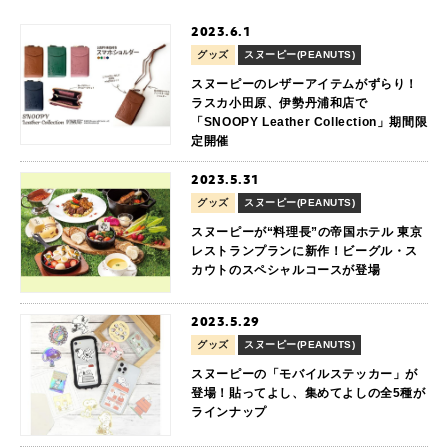
2023.6.1
グッズ
スヌーピー(PEANUTS)
スヌーピーのレザーアイテムがずらり！
ラスカ小田原、伊勢丹浦和店で
「SNOOPY Leather Collection」期間限
定開催
2023.5.31
グッズ
スヌーピー(PEANUTS)
スヌーピーが“料理長”の帝国ホテル 東京
レストランプランに新作！ビーグル・ス
カウトのスペシャルコースが登場
2023.5.29
グッズ
スヌーピー(PEANUTS)
スヌーピーの「モバイルステッカー」が
登場！貼ってよし、集めてよしの全5種が
ラインナップ