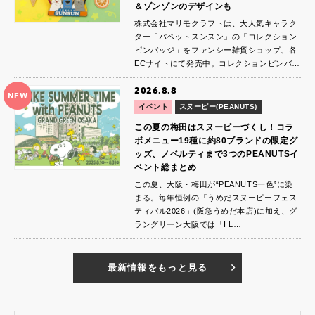
＆ゾンゾンのデザインも
株式会社マリモクラフトは、大人気キャラク
ター「パペットスンスン」の「コレクション
ピンバッジ」をファンシー雑貨ショップ、各
ECサイトにて発売中。コレクションピンバ…
2026.8.8
NEW
イベント
スヌーピー(PEANUTS)
この夏の梅田はスヌーピーづくし！コラ
ボメニュー19種に約80ブランドの限定グ
ッズ、ノベルティまで3つのPEANUTSイ
ベント総まとめ
この夏、大阪・梅田が“PEANUTS一色”に染
まる。毎年恒例の「うめだスヌーピーフェス
ティバル2026」(阪急うめだ本店)に加え、グ
ラングリーン大阪では「I L…
最新情報をもっと見る