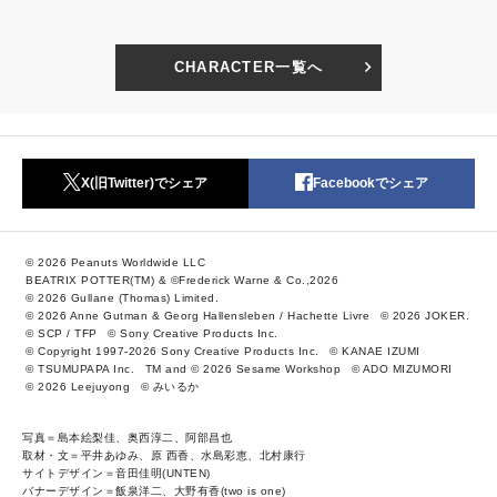
CHARACTER一覧へ
X(旧Twitter)でシェア
Facebookでシェア
© 2026 Peanuts Worldwide LLC
BEATRIX POTTER(TM) & ©Frederick Warne & Co.,2026
© 2026 Gullane (Thomas) Limited.
© 2026 Anne Gutman & Georg Hallensleben / Hachette Livre
© 2026 JOKER.
© SCP / TFP
© Sony Creative Products Inc.
© Copyright 1997-2026 Sony Creative Products Inc.
© KANAE IZUMI
© TSUMUPAPA Inc.
TM and © 2026 Sesame Workshop
© ADO MIZUMORI
© 2026 Leejuyong
© みいるか
写真＝島本絵梨佳、奥西淳二、阿部昌也
取材・文＝平井あゆみ、原 西香、水島彩恵、北村康行
サイトデザイン＝音田佳明(UNTEN)
バナーデザイン＝飯泉洋二、大野有香(two is one)