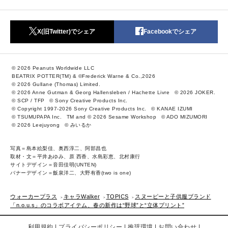
X(旧Twitter)でシェア
Facebookでシェア
© 2026 Peanuts Worldwide LLC
BEATRIX POTTER(TM) & ©Frederick Warne & Co.,2026
© 2026 Gullane (Thomas) Limited.
© 2026 Anne Gutman & Georg Hallensleben / Hachette Livre
© 2026 JOKER.
© SCP / TFP
© Sony Creative Products Inc.
© Copyright 1997-2026 Sony Creative Products Inc.
© KANAE IZUMI
© TSUMUPAPA Inc.
TM and © 2026 Sesame Workshop
© ADO MIZUMORI
© 2026 Leejuyong
© みいるか
写真＝島本絵梨佳、奥西淳二、阿部昌也
取材・文＝平井あゆみ、原 西香、水島彩恵、北村康行
サイトデザイン＝音田佳明(UNTEN)
バナーデザイン＝飯泉洋二、大野有香(two is one)
ウォーカープラス
キャラWalker
TOPICS
スヌーピーと子供服ブランド
「n.o.u.s」のコラボアイテム、春の新作は“野球”と“立体プリント”
利用規約
プライバシーポリシー
推奨環境
お問い合わせ