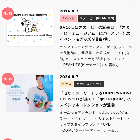
2026.8.7
NEW
イベント
スヌーピー(PEANUTS)
8月10日はスヌーピーの誕生日！「スヌ
ーピーミュージアム」はバースデー記念
イベント＆グッズが目白押し
カリフォルニア州サンタローザにあるシュル
ツ美術館の、世界唯一の公式サテライト(分
館)で、 スヌーピー が登場するコミック
「PEANUTS(ピーナッツ)」の貴重な…
2026.8.7
NEW
グッズ
セサミストリート
「セサミストリート」をCOIN PARKING
DELIVERYが描く！「gelato pique」の
スペシャルコレクションが登場
ルームウェアブランド「gelato pique(ジェ
ラート ピケ)」が、「セサミストリート」と
ライフスタイルブランド「CPD
HOOME(シーピーディー・ホーム…