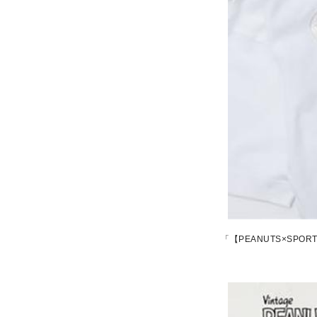
「【PEANUTS×SPORTS