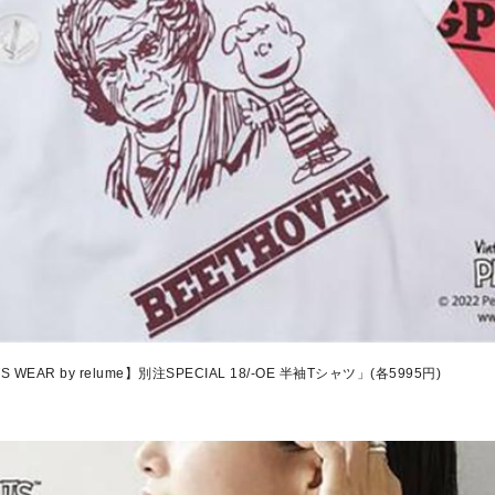
 WEAR by relume】別注SPECIAL 18/-OE 半袖Tシャツ」(各5995円)