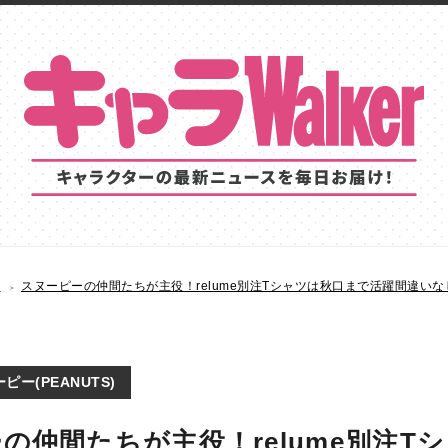
S
スヌーピーの仲間たちが主役！relume別注Tシャツは秋口まで活躍間違いな
ピー(PEANUTS)
の仲間たちが主役！relume別注T