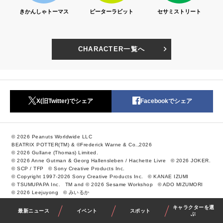
ス
ピーターラビット
セサミストリート
リサとガスパール
CHARACTER一覧へ
X(旧Twitter)でシェア
Facebookでシェア
© 2026 Peanuts Worldwide LLC
BEATRIX POTTER(TM) & ©Frederick Warne & Co.,2026
© 2026 Gullane (Thomas) Limited.
© 2026 Anne Gutman & Georg Hallensleben / Hachette Livre
© 2026 JOKER.
© SCP / TFP
© Sony Creative Products Inc.
© Copyright 1997-2026 Sony Creative Products Inc.
© KANAE IZUMI
© TSUMUPAPA Inc.
TM and © 2026 Sesame Workshop
© ADO MIZUMORI
© 2026 Leejuyong
© みいるか
キャラクターを選
最新ニュース
イベント
スポット
ぶ
写真＝島本絵梨佳、奥西淳二、阿部昌也