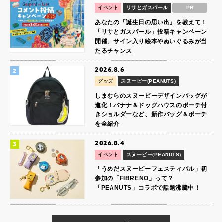
イベント
リサとガスパール
PR
あなたの「誕生日の思い出」を教えて！
「リサとガスパール」投稿キャンペーン
開催、サイン入り絵本やぬいぐるみが当
たるチャンス
2026.8.6
グッズ
スヌーピー(PEANUTS)
しまむらのスヌーピーデザインバッグが
進化！バナナ＆ドッグハウスのポーチ付
きショルダーなど、新作バッグ＆ポーチ
を全紹介
2026.8.4
イベント
スヌーピー(PEANUTS)
「うめだスヌーピーフェスティバル」初
参加の「FIBRENO」って？
「PEANUTS」コラボで話題沸騰中！