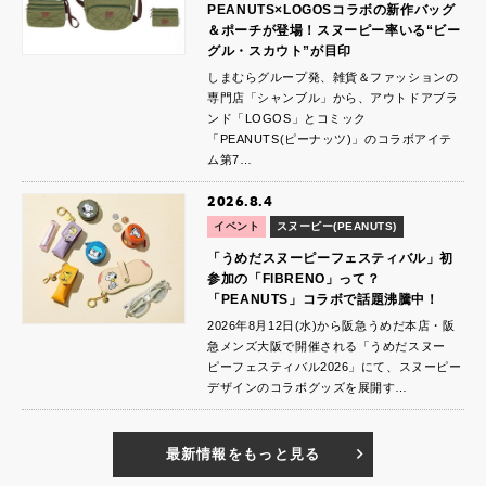
PEANUTS×LOGOSコラボの新作バッグ
＆ポーチが登場！スヌーピー率いる“ビー
グル・スカウト”が目印
しまむらグループ発、雑貨＆ファッションの
専門店「シャンブル」から、アウトドアブラ
ンド「LOGOS」とコミック
「PEANUTS(ピーナッツ)」のコラボアイテ
ム第7…
2026.8.4
イベント
スヌーピー(PEANUTS)
「うめだスヌーピーフェスティバル」初
参加の「FIBRENO」って？
「PEANUTS」コラボで話題沸騰中！
2026年8月12日(水)から阪急うめだ本店・阪
急メンズ大阪で開催される「うめだスヌー
ピーフェスティバル2026」にて、スヌーピー
デザインのコラボグッズを展開す…
最新情報をもっと見る