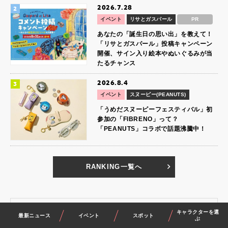
2026.7.28
イベント
リサとガスパール
PR
あなたの「誕生日の思い出」を教えて！
「リサとガスパール」投稿キャンペーン
開催、サイン入り絵本やぬいぐるみが当
たるチャンス
2026.8.4
イベント
スヌーピー(PEANUTS)
「うめだスヌーピーフェスティバル」初
参加の「FIBRENO」って？
「PEANUTS」コラボで話題沸騰中！
RANKING一覧へ
最新の記事を読む
キャラクターを選
最新ニュース
イベント
スポット
ぶ