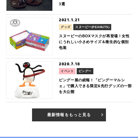
3選
2021.1.21
グッズ
スヌーピー(PEANUTS)
スヌーピーのBOXマスクが再登場！女性
にうれしい小さめサイズ＆衛生的な個別
包装
2020.7.18
イベント
ピングー
ピングー展の続報！「ピングーマルシ
ェ」で購入できる限定&先行グッズの一部
を大公開
最新情報をもっと見る