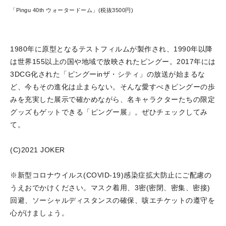
「Pingu 40th ウォータードーム」(税抜3500円)
1980年に原型となるテストフィルムが製作され、1990年以降
は世界155以上の国や地域で放映されたピングー。2017年には
3DCG化された「ピングーinザ・シティ」の放送が始まるな
ど、今もその進化は止まらない。そんな愛すべきピングーの歩
みを充実した展示で確かめながら、名キャラクターたちの限定
グッズもゲットできる「ピングー展」。ぜひチェックしてみ
て。
(C)2021 JOKER
※新型コロナウイルス(COVID-19)感染症拡大防止にご配慮の
うえおでかけください。マスク着用、3密(密閉、密集、密接)
回避、ソーシャルディスタンスの確保、咳エチケットの遵守を
心がけましょう。