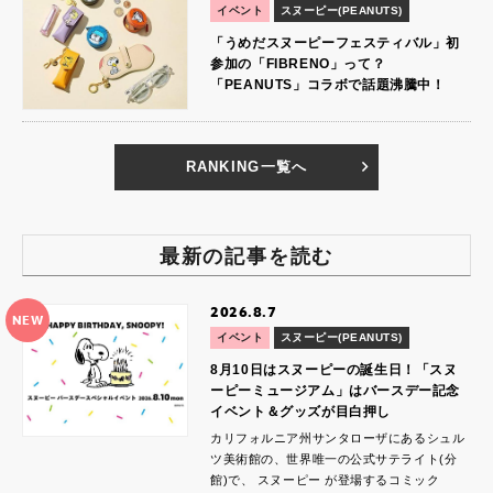
イベント
スヌーピー(PEANUTS)
「うめだスヌーピーフェスティバル」初
参加の「FIBRENO」って？
「PEANUTS」コラボで話題沸騰中！
RANKING一覧へ
最新の記事を読む
2026.8.7
NEW
イベント
スヌーピー(PEANUTS)
8月10日はスヌーピーの誕生日！「スヌ
ーピーミュージアム」はバースデー記念
イベント＆グッズが目白押し
カリフォルニア州サンタローザにあるシュル
ツ美術館の、世界唯一の公式サテライト(分
館)で、 スヌーピー が登場するコミック