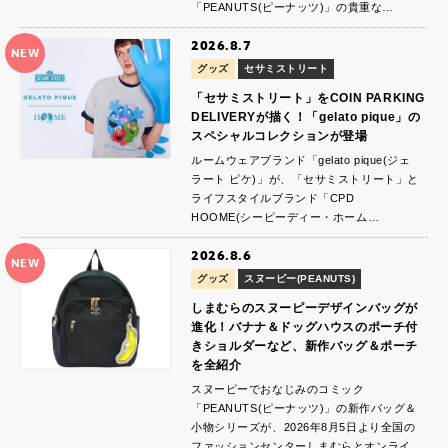
「PEANUTS(ピーナッツ)」の貴重な…
2026.8.7
NEW
グッズ
セサミストリート
「セサミストリート」をCOIN PARKING
DELIVERYが描く！「gelato pique」の
スペシャルコレクションが登場
ルームウェアブランド「gelato pique(ジェ
ラート ピケ)」が、「セサミストリート」と
ライフスタイルブランド「CPD
HOOME(シーピーディー・ホーム…
2026.8.6
NEW
グッズ
スヌーピー(PEANUTS)
しまむらのスヌーピーデザインバッグが
進化！バナナ＆ドッグハウスのポーチ付
きショルダーなど、新作バッグ＆ポーチ
を全紹介
スヌーピーでおなじみのコミック
「PEANUTS(ピーナッツ)」の新作バッグ＆
小物シリーズが、2026年8月5日より全国の
ファッションセンターしまむらとオンライ