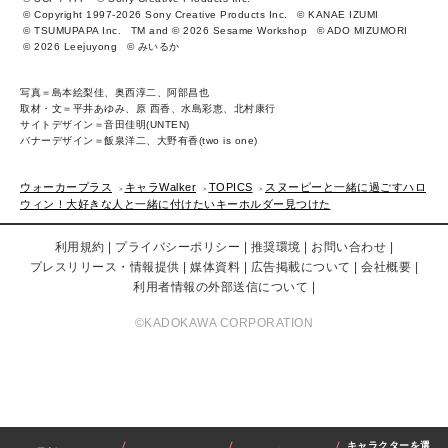
© Copyright 1997-2026 Sony Creative Products Inc.
© KANAE IZUMI
© TSUMUPAPA Inc.
TM and © 2026 Sesame Workshop
© ADO MIZUMORI
© 2026 Leejuyong
© みいるか
写真＝島本絵梨佳、奥西淳二、阿部昌也
取材・文＝平井あゆみ、原 西香、水島彩恵、北村康行
サイトデザイン＝音田佳明(UNTEN)
バナーデザイン＝飯泉洋二、大野有香(two is one)
ウォーカープラス
キャラWalker
TOPICS
スヌーピーと一緒に過ごすハロ
ウィン！大好きな人と一緒に付けたいキーホルダー見つけた
利用規約
プライバシーポリシー
推奨環境
お問い合わせ
プレスリリース・情報提供
媒体資料
広告掲載について
会社概要
利用者情報の外部送信について
©KADOKAWA CORPORATION
キャラクターを選