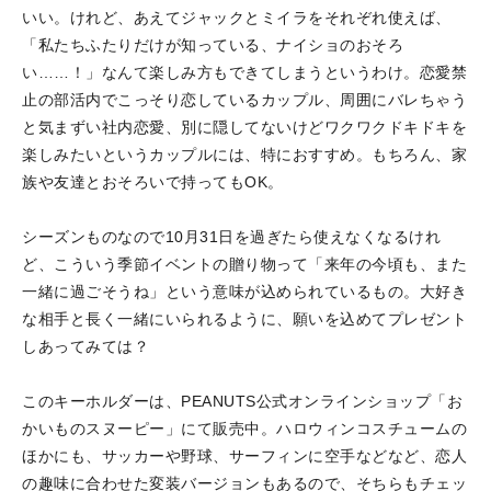
いい。けれど、あえてジャックとミイラをそれぞれ使えば、
「私たちふたりだけが知っている、ナイショのおそろ
い……！」なんて楽しみ方もできてしまうというわけ。恋愛禁
止の部活内でこっそり恋しているカップル、周囲にバレちゃう
と気まずい社内恋愛、別に隠してないけどワクワクドキドキを
楽しみたいというカップルには、特におすすめ。もちろん、家
族や友達とおそろいで持ってもOK。
シーズンものなので10月31日を過ぎたら使えなくなるけれ
ど、こういう季節イベントの贈り物って「来年の今頃も、また
一緒に過ごそうね」という意味が込められているもの。大好き
な相手と長く一緒にいられるように、願いを込めてプレゼント
しあってみては？
このキーホルダーは、PEANUTS公式オンラインショップ「お
かいものスヌーピー」にて販売中。ハロウィンコスチュームの
ほかにも、サッカーや野球、サーフィンに空手などなど、恋人
の趣味に合わせた変装バージョンもあるので、そちらもチェッ