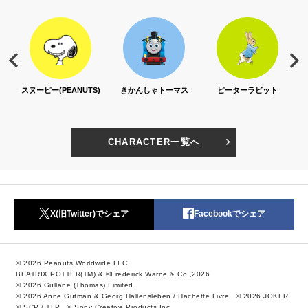
S)
きかんしゃトーマス
ピーターラビット
セサミストリート
CHARACTER一覧へ
X(旧Twitter)でシェア
Facebookでシェア
© 2026 Peanuts Worldwide LLC
BEATRIX POTTER(TM) & ©Frederick Warne & Co.,2026
© 2026 Gullane (Thomas) Limited.
© 2026 Anne Gutman & Georg Hallensleben / Hachette Livre
© 2026 JOKER.
© SCP / TFP
© Sony Creative Products Inc.