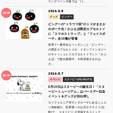
ラングリーン大阪では「I L…
2026.8.8
NEW
グッズ
ピングー
ピングーの“トラウマ回”のトドがまさか
のポーチ化！かぷえぼ限定カプセルトイ
に「スマホストラップ」と「フェイスポ
ーチ」全10種が登場
世界で一番有名なペンギンこと「ピングー」
の限定カプセルトイが、イオンファンタジー
のキャッシュレスカプセルトイマシン「かぷ
えぼ」で順次展開中。今回登場するのは、
カ…
2026.8.7
NEW
イベント
スヌーピー(PEANUTS)
8月10日はスヌーピーの誕生日！「スヌ
ーピーミュージアム」はバースデー記念
イベント＆グッズが目白押し
カリフォルニア州サンタローザにあるシュル
ツ美術館の、世界唯一の公式サテライト(分
館)で、 スヌーピー が登場するコミック