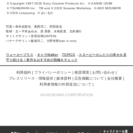
© Copyright 1997-2026 Sony Creative Products Inc.
© KANAE IZUMI
© TSUMUPAPA Inc.
TM and © 2026 Sesame Workshop
© ADO MIZUMORI
© 2026 Leejuyong
© みいるか
写真＝島本絵梨佳、奥西淳二、阿部昌也
取材・文＝平井あゆみ、原 西香、水島彩恵、北村康行
サイトデザイン＝音田佳明(UNTEN)
バナーデザイン＝飯泉洋二、大野有香(two is one)
ウォーカープラス
キャラWalker
TOPICS
スヌーピーがふたりの幸せを見
守り続ける！新作＆おすすめの指輪をチェック
利用規約
プライバシーポリシー
推奨環境
お問い合わせ
プレスリリース・情報提供
媒体資料
広告掲載について
会社概要
利用者情報の外部送信について
©KADOKAWA CORPORATION
キャラクターを選