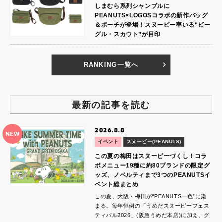
しまむら系列シャンブルに
PEANUTS×LOGOSコラボの新作バッグ
＆ポーチが登場！スヌーピー率いる“ビー
グル・スカウト”が目印
RANKING一覧へ
最新の記事を読む
2026.8.8
NEW
イベント
スヌーピー(PEANUTS)
この夏の梅田はスヌーピーづくし！コラ
ボメニュー19種に約80ブランドの限定グ
ッズ、ノベルティまで3つのPEANUTSイ
ベント総まとめ
この夏、大阪・梅田が“PEANUTS一色”に染
まる。毎年恒例の「うめだスヌーピーフェス
ティバル2026」(阪急うめだ本店)に加え、グ