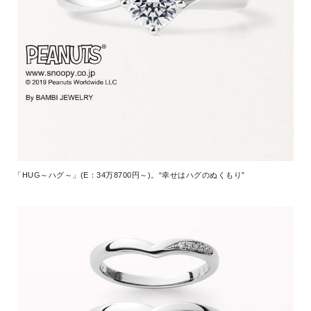
「HUG～ハグ～」(E：34万8700円～)。“幸せはハグのぬくもり”