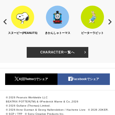
S)
きかんしゃトーマス
ピーターラビット
セサミストリート
CHARACTER一覧へ
X(旧Twitter)でシェア
Facebookでシェア
© 2026 Peanuts Worldwide LLC
BEATRIX POTTER(TM) & ©Frederick Warne & Co.,2026
© 2026 Gullane (Thomas) Limited.
© 2026 Anne Gutman & Georg Hallensleben / Hachette Livre
© 2026 JOKER.
© SCP / TFP
© Sony Creative Products Inc.