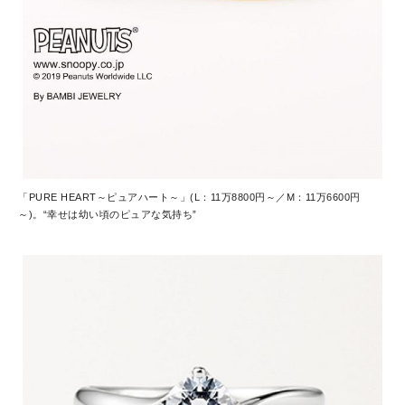
「PURE HEART～ピュアハート～」(L：11万8800円～／M：11万6600円
～)。“幸せは幼い頃のピュアな気持ち”