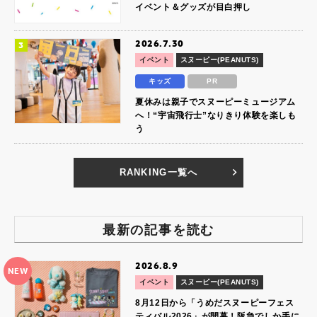
イベント＆グッズが目白押し
2026.7.30
イベント
スヌーピー(PEANUTS)
キッズ
PR
夏休みは親子でスヌーピーミュージアム
へ！“宇宙飛行士”なりきり体験を楽しも
う
RANKING一覧へ
最新の記事を読む
2026.8.9
NEW
イベント
スヌーピー(PEANUTS)
8月12日から「うめだスヌーピーフェス
ティバル2026」が開幕！阪急でしか手に