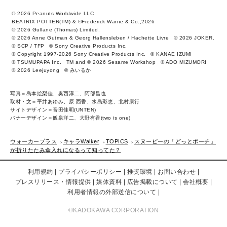
© 2026 Peanuts Worldwide LLC
BEATRIX POTTER(TM) & ©Frederick Warne & Co.,2026
© 2026 Gullane (Thomas) Limited.
© 2026 Anne Gutman & Georg Hallensleben / Hachette Livre
© 2026 JOKER.
© SCP / TFP
© Sony Creative Products Inc.
© Copyright 1997-2026 Sony Creative Products Inc.
© KANAE IZUMI
© TSUMUPAPA Inc.
TM and © 2026 Sesame Workshop
© ADO MIZUMORI
© 2026 Leejuyong
© みいるか
写真＝島本絵梨佳、奥西淳二、阿部昌也
取材・文＝平井あゆみ、原 西香、水島彩恵、北村康行
サイトデザイン＝音田佳明(UNTEN)
バナーデザイン＝飯泉洋二、大野有香(two is one)
ウォーカープラス
キャラWalker
TOPICS
スヌーピーの「どっとポーチ」
が折りたたみ傘入れになるって知ってた？
利用規約
プライバシーポリシー
推奨環境
お問い合わせ
プレスリリース・情報提供
媒体資料
広告掲載について
会社概要
利用者情報の外部送信について
©KADOKAWA CORPORATION