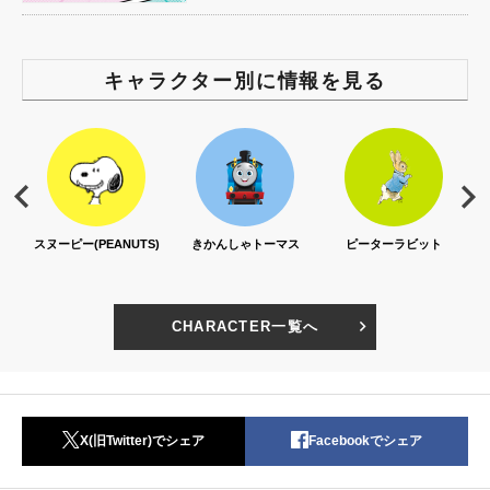
キャラクター別に情報を見る
スヌーピー(PEANUTS)
きかんしゃトーマス
ピーターラビット
セサ
CHARACTER一覧へ
X(旧Twitter)でシェア
Facebookでシェア