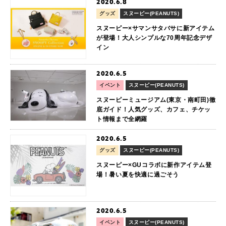
2020.6.8
グッズ
スヌーピー(PEANUTS)
スヌーピー×サマンサタバサに新アイテム
が登場！大人シンプルな70周年記念デザ
イン
2020.6.5
イベント
スヌーピー(PEANUTS)
スヌーピーミュージアム(東京・南町田)徹
底ガイド！人気グッズ、カフェ、チケッ
ト情報まで全網羅
2020.6.5
グッズ
スヌーピー(PEANUTS)
スヌーピー×GUコラボに新作アイテム登
場！暑い夏を快適に過ごそう
2020.6.5
イベント
スヌーピー(PEANUTS)