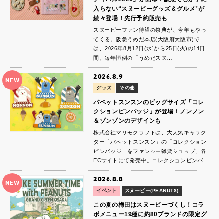
入らない“スヌーピーグッズ＆グルメ”が
続々登場！先行予約販売も
スヌーピーファン待望の祭典が、今年もやっ
てくる。阪急うめだ本店(大阪府大阪市)で
は、2026年8月12日(水)から25日(火)の14日
間、毎年恒例の「うめだスヌ…
2026.8.9
NEW
グッズ
その他
パペットスンスンのビッグサイズ「コレ
クションピンバッジ」が登場！ノンノン
＆ゾンゾンのデザインも
株式会社マリモクラフトは、大人気キャラク
ター「パペットスンスン」の「コレクション
ピンバッジ」をファンシー雑貨ショップ、各
ECサイトにて発売中。コレクションピンバ…
2026.8.8
NEW
イベント
スヌーピー(PEANUTS)
この夏の梅田はスヌーピーづくし！コラ
ボメニュー19種に約80ブランドの限定グ