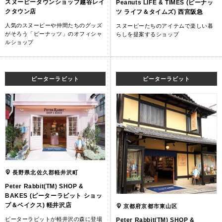
スヌーピータウンショップ越谷レイ
Peanuts LIFE & TIMES (ピーナッ
クタウン店
ツ ライフ＆タイムズ) 西宮阪急
人気のスヌーピーや仲間たちのグッズ
スヌーピーたちのアイテムで楽しい暮
がそろう「ピーナッツ」のオフィシャ
らしを提案するショップ
ルショップ
ピーターラビット
ピーターラビット
長野県北佐久郡軽井沢町
Peter Rabbit(TM) SHOP &
BAKES (ピーターラビット ショッ
プ＆ベイクス) 軽井沢店
京都府京都市東山区
ピーターラビットが軽井沢の森に登場
Peter Rabbit(TM) SHOP &