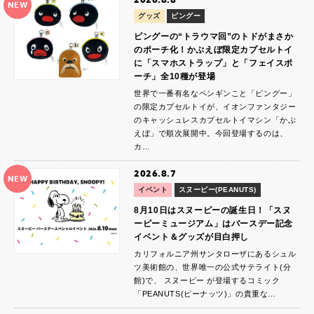
NEW
グッズ
ピングー
ピングーの“トラウマ回”のトドがまさか
のポーチ化！かぷえぼ限定カプセルトイ
に「スマホストラップ」と「フェイスポ
ーチ」全10種が登場
世界で一番有名なペンギンこと「ピングー」
の限定カプセルトイが、イオンファンタジー
のキャッシュレスカプセルトイマシン「かぷ
えぼ」で順次展開中。今回登場するのは、
カ…
2026.8.7
NEW
イベント
スヌーピー(PEANUTS)
8月10日はスヌーピーの誕生日！「スヌ
ーピーミュージアム」はバースデー記念
イベント＆グッズが目白押し
カリフォルニア州サンタローザにあるシュル
ツ美術館の、世界唯一の公式サテライト(分
館)で、 スヌーピー が登場するコミック
「PEANUTS(ピーナッツ)」の貴重な…