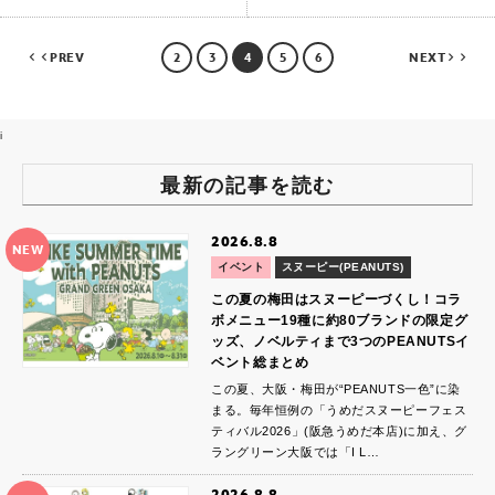
PREV
2
3
4
5
6
NEXT
i
最新の記事を読む
2026.8.8
NEW
イベント
スヌーピー(PEANUTS)
この夏の梅田はスヌーピーづくし！コラ
ボメニュー19種に約80ブランドの限定グ
ッズ、ノベルティまで3つのPEANUTSイ
ベント総まとめ
この夏、大阪・梅田が“PEANUTS一色”に染
まる。毎年恒例の「うめだスヌーピーフェス
ティバル2026」(阪急うめだ本店)に加え、グ
ラングリーン大阪では「I L…
2026.8.8