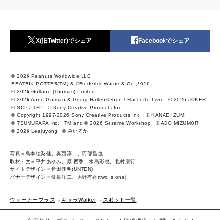
X(旧Twitter)でシェア
Facebookでシェア
© 2026 Peanuts Worldwide LLC
BEATRIX POTTER(TM) & ©Frederick Warne & Co.,2026
© 2026 Gullane (Thomas) Limited.
© 2026 Anne Gutman & Georg Hallensleben / Hachette Livre
© 2026 JOKER.
© SCP / TFP
© Sony Creative Products Inc.
© Copyright 1997-2026 Sony Creative Products Inc.
© KANAE IZUMI
© TSUMUPAPA Inc.
TM and © 2026 Sesame Workshop
© ADO MIZUMORI
© 2026 Leejuyong
© みいるか
写真＝島本絵梨佳、奥西淳二、阿部昌也
取材・文＝平井あゆみ、原 西香、水島彩恵、北村康行
サイトデザイン＝音田佳明(UNTEN)
バナーデザイン＝飯泉洋二、大野有香(two is one)
ウォーカープラス
キャラWalker
スポット一覧