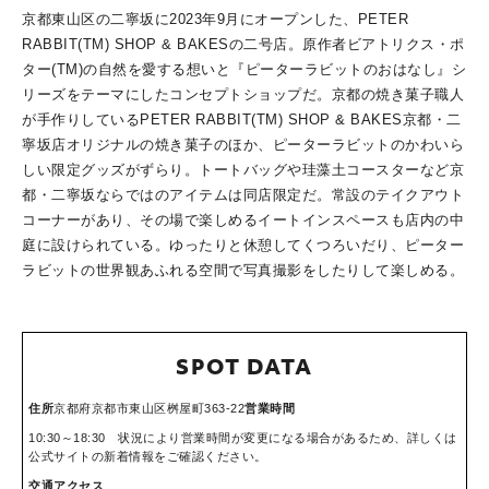
京都東山区の二寧坂に2023年9月にオープンした、PETER
RABBIT(TM) SHOP & BAKESの二号店。原作者ビアトリクス・ポ
ター(TM)の自然を愛する想いと『ピーターラビットのおはなし』シ
リーズをテーマにしたコンセプトショップだ。京都の焼き菓子職人
が手作りしているPETER RABBIT(TM) SHOP & BAKES京都・二
寧坂店オリジナルの焼き菓子のほか、ピーターラビットのかわいら
しい限定グッズがずらり。トートバッグや珪藻土コースターなど京
都・二寧坂ならではのアイテムは同店限定だ。常設のテイクアウト
コーナーがあり、その場で楽しめるイートインスペースも店内の中
庭に設けられている。ゆったりと休憩してくつろいだり、ピーター
ラビットの世界観あふれる空間で写真撮影をしたりして楽しめる。
SPOT DATA
住所
京都府京都市東山区桝屋町363-22
営業時間
10:30～18:30 状況により営業時間が変更になる場合があるため、詳しくは
公式サイトの新着情報をご確認ください。
交通アクセス