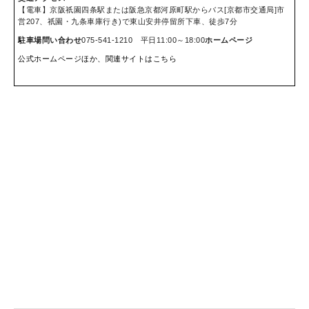
【電車】京阪祇園四条駅または阪急京都河原町駅からバス[京都市交通局]市
営207、祇園・九条車庫行き)で東山安井停留所下車、徒歩7分
駐車場
問い合わせ
075-541-1210 平日11:00～18:00
ホームページ
公式ホームページほか、関連サイトはこちら