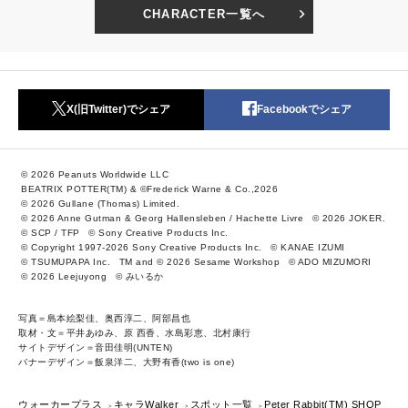
CHARACTER一覧へ
X(旧Twitter)でシェア
Facebookでシェア
© 2026 Peanuts Worldwide LLC
BEATRIX POTTER(TM) & ©Frederick Warne & Co.,2026
© 2026 Gullane (Thomas) Limited.
© 2026 Anne Gutman & Georg Hallensleben / Hachette Livre
© 2026 JOKER.
© SCP / TFP
© Sony Creative Products Inc.
© Copyright 1997-2026 Sony Creative Products Inc.
© KANAE IZUMI
© TSUMUPAPA Inc.
TM and © 2026 Sesame Workshop
© ADO MIZUMORI
© 2026 Leejuyong
© みいるか
写真＝島本絵梨佳、奥西淳二、阿部昌也
取材・文＝平井あゆみ、原 西香、水島彩恵、北村康行
サイトデザイン＝音田佳明(UNTEN)
バナーデザイン＝飯泉洋二、大野有香(two is one)
ウォーカープラス
キャラWalker
スポット一覧
Peter Rabbit(TM) SHOP