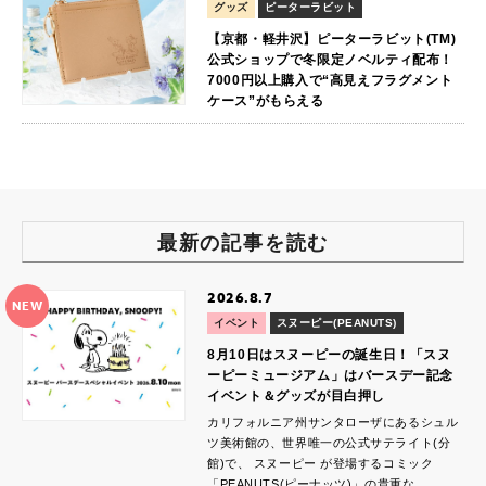
グッズ
ピーターラビット
【京都・軽井沢】ピーターラビット(TM)
公式ショップで冬限定ノベルティ配布！
7000円以上購入で“高見えフラグメント
ケース”がもらえる
最新の記事を読む
2026.8.7
NEW
イベント
スヌーピー(PEANUTS)
8月10日はスヌーピーの誕生日！「スヌ
ーピーミュージアム」はバースデー記念
イベント＆グッズが目白押し
カリフォルニア州サンタローザにあるシュル
ツ美術館の、世界唯一の公式サテライト(分
館)で、 スヌーピー が登場するコミック
「PEANUTS(ピーナッツ)」の貴重な…