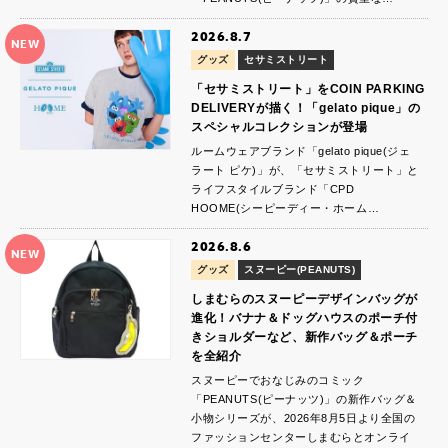
2026.8.7
NEW
グッズ
セサミストリート
「セサミストリート」をCOIN PARKING
DELIVERYが描く！「gelato pique」の
スペシャルコレクションが登場
ルームウェアブランド「gelato pique(ジェ
ラート ピケ)」が、「セサミストリート」と
ライフスタイルブランド「CPD
HOOME(シーピーディー・ホーム…
2026.8.6
NEW
グッズ
スヌーピー(PEANUTS)
しまむらのスヌーピーデザインバッグが
進化！バナナ＆ドッグハウスのポーチ付
きショルダーなど、新作バッグ＆ポーチ
を全紹介
スヌーピーでおなじみのコミック
「PEANUTS(ピーナッツ)」の新作バッグ＆
小物シリーズが、2026年8月5日より全国の
ファッションセンターしまむらとオンライ