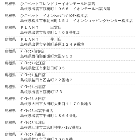
島根県
ひごペットフレンドリーイオンモール出雲店
島根県出雲市渡橋町１０６６ イオンモール出雲３階
島根県
ひごペット イオンｼｮｯﾋﾟﾝｸﾞｾﾝﾀｰ松江店
島根県松江市東朝日町１５１ イオンショッピングセンター松江店
島根県
ＰＬＡＮＴ 出雲店
島根県出雲市塩冶町１４０８番地２
島根県
ＰＬＡＮＴ 斐川店
島根県出雲市斐川町荘原１２４９番地
島根県
ﾀﾞｲﾚｯｸｽ伯耆店
島根県西伯郡伯耆町大殿９５０
島根県
ﾀﾞｲﾚｯｸｽ 松江店
島根県松江市東朝日町３５
島根県
ﾀﾞｲﾚｯｸｽ 益田店
島根県益田市乙吉町２２番地２
島根県
ﾀﾞｲﾚｯｸｽ 出雲店
島根県出雲市渡橋町12-3
島根県
ﾀﾞｲﾚｯｸｽ 大田店
島根県大田市大田町大田口１１７９番地５
島根県
ﾀﾞｲﾚｯｸｽ 出雲平田店
島根県出雲市平田町１８６４番地
島根県
ﾀﾞｲﾚｯｸｽ 江津店
島根県江津市二宮町神主ハ187番地2
島根県
ﾀﾞｲﾚｯｸｽ 乃白店
島根県松江市乃白町２００９番