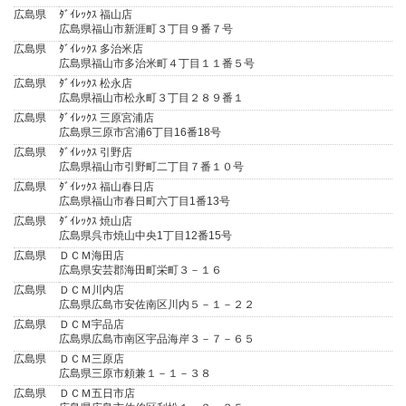
広島県
ﾀﾞｲﾚｯｸｽ 福山店
広島県福山市新涯町３丁目９番７号
広島県
ﾀﾞｲﾚｯｸｽ 多治米店
広島県福山市多治米町４丁目１１番５号
広島県
ﾀﾞｲﾚｯｸｽ 松永店
広島県福山市松永町３丁目２８９番１
広島県
ﾀﾞｲﾚｯｸｽ 三原宮浦店
広島県三原市宮浦6丁目16番18号
広島県
ﾀﾞｲﾚｯｸｽ 引野店
広島県福山市引野町二丁目７番１０号
広島県
ﾀﾞｲﾚｯｸｽ 福山春日店
広島県福山市春日町六丁目1番13号
広島県
ﾀﾞｲﾚｯｸｽ 焼山店
広島県呉市焼山中央1丁目12番15号
広島県
ＤＣＭ海田店
広島県安芸郡海田町栄町３－１６
広島県
ＤＣＭ川内店
広島県広島市安佐南区川内５－１－２２
広島県
ＤＣＭ宇品店
広島県広島市南区宇品海岸３－７－６５
広島県
ＤＣＭ三原店
広島県三原市頼兼１－１－３８
広島県
ＤＣＭ五日市店