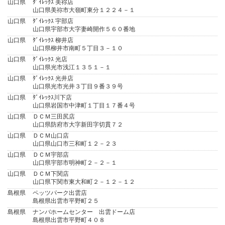
山口県
ﾀﾞｲﾚｯｸｽ 美祢店
山口県美祢市大嶺町東分１２２４－１
山口県
ﾀﾞｲﾚｯｸｽ 宇部店
山口県宇部市大字妻崎開作５６０番地
山口県
ﾀﾞｲﾚｯｸｽ 柳井店
山口県柳井市南町５丁目３－１０
山口県
ﾀﾞｲﾚｯｸｽ 光店
山口県光市浅江１３５１－１
山口県
ﾀﾞｲﾚｯｸｽ 光井店
山口県光市光井３丁目９番３９号
山口県
ﾀﾞｲﾚｯｸｽ川下店
山口県岩国市中津町１丁目１７番４号
山口県
ＤＣＭ三田尻店
山口県防府市大字新田字切貫７２
山口県
ＤＣＭ山口店
山口県山口市三和町１２－２３
山口県
ＤＣＭ宇部店
山口県宇部市明神町２－２－１
山口県
ＤＣＭ下関店
山口県下関市東大和町２－１２－１２
島根県
ペッツパーク出雲店
島根県出雲市平野町２５
島根県
ナンバホームセンター 出雲ドーム店
島根県出雲市平野町４０８