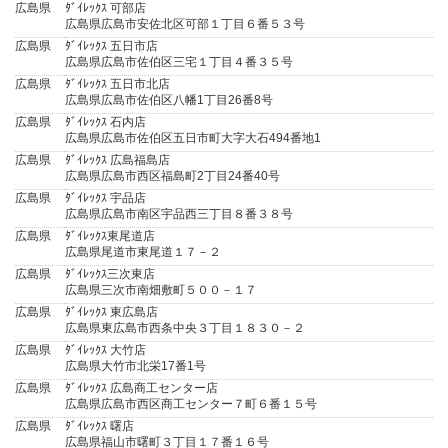
広島県
ﾀﾞｲﾚｯｸｽ 可部店
広島県広島市安佐北区可部１丁目６番５３号
広島県
ﾀﾞｲﾚｯｸｽ 五日市店
広島県広島市佐伯区三宅１丁目４番３５号
広島県
ﾀﾞｲﾚｯｸｽ 五日市北店
広島県広島市佐伯区八幡1丁目26番8号
広島県
ﾀﾞｲﾚｯｸｽ 石内店
広島県広島市佐伯区五日市町大字大石494番地1
広島県
ﾀﾞｲﾚｯｸｽ 広島福島店
広島県広島市西区福島町2丁目24番40号
広島県
ﾀﾞｲﾚｯｸｽ 宇品店
広島県広島市南区宇品西三丁目８番３８号
広島県
ﾀﾞｲﾚｯｸｽ東尾道店
広島県尾道市東尾道１７－２
広島県
ﾀﾞｲﾚｯｸｽ三次東店
広島県三次市南畑敷町５００－１７
広島県
ﾀﾞｲﾚｯｸｽ 東広島店
広島県東広島市西条中央３丁目１８３０－２
広島県
ﾀﾞｲﾚｯｸｽ 大竹店
広島県大竹市北栄17番1号
広島県
ﾀﾞｲﾚｯｸｽ 広島商工センター店
広島県広島市西区商工センター７町６番１５号
広島県
ﾀﾞｲﾚｯｸｽ 曙店
広島県福山市曙町３丁目１７番１６号