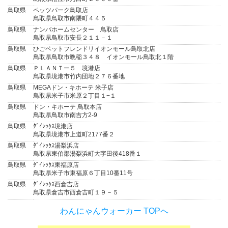
鳥取県
ペッツパーク鳥取店
鳥取県鳥取市南隈町４４５
鳥取県
ナンバホームセンター 鳥取店
鳥取県鳥取市安長２１１－１
鳥取県
ひごペットフレンドリイオンモール鳥取北店
鳥取県鳥取市晩稲３４８ イオンモール鳥取北１階
鳥取県
ＰＬＡＮＴー５ 境港店
鳥取県境港市竹内団地２７６番地
鳥取県
MEGAドン・キホーテ 米子店
鳥取県米子市米原２丁目１−１
鳥取県
ドン・キホーテ 鳥取本店
鳥取県鳥取市南吉方2-9
鳥取県
ﾀﾞｲﾚｯｸｽ境港店
鳥取県境港市上道町2177番２
鳥取県
ﾀﾞｲﾚｯｸｽ湯梨浜店
鳥取県東伯郡湯梨浜町大字田後418番１
鳥取県
ﾀﾞｲﾚｯｸｽ東福原店
鳥取県米子市東福原６丁目10番11号
鳥取県
ﾀﾞｲﾚｯｸｽ西倉吉店
鳥取県倉吉市西倉吉町１９－５
わんにゃんウォーカー TOPへ