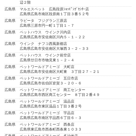
辺２階
広島県
マルエスペット 広島段原ｼｮｯﾋﾟﾝｸﾞｾﾝﾀｰ店
広島県広島市南区段原南１丁目３番５２号
広島県
ラビータ フジグラン三原店
広島県三原市円一町１丁目１－７
広島県
ペットハウス ウインク川内店
広島県広島市安佐南区川内５－１－２２
広島県
ウインク ナフコ西風新都店
広島県広島市安佐南区大塚西３－２－３３
広島県
ペットハウス ウインク前空店
広島県廿日市市物見東１－２－４
広島県
ペットワールドアミーゴ 大町店
広島県広島市安佐南区大町東 ３丁目２７－２１
広島県
ペットワールドアミーゴ 五日市店
広島県広島市佐伯区皆賀３－２０－６
広島県
ペットワールドアミーゴ 商工センター
広島県広島市西区商工センター ８丁目２番４９
広島県
ペットワールドアミーゴ 温品店
広島県広島市東区温品１丁目３番２号
広島県
ペットワールドアミーゴ 宇品店
広島県広島市南区宇品西６丁目６－３
広島県
ペットワールドアミーゴ 西条店
広島県東広島市西条町西条東１０３３