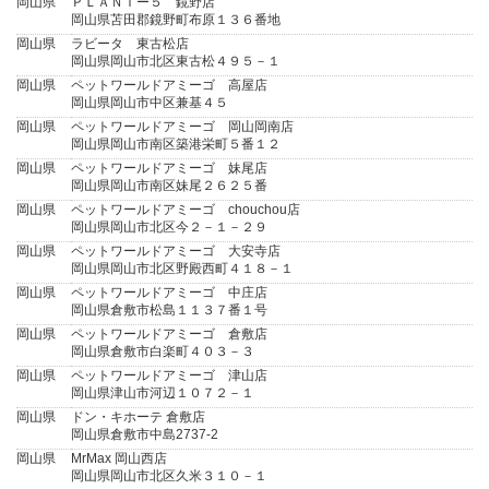
岡山県
ＰＬＡＮＴー５ 鏡野店
岡山県苫田郡鏡野町布原１３６番地
岡山県
ラビータ 東古松店
岡山県岡山市北区東古松４９５－１
岡山県
ペットワールドアミーゴ 高屋店
岡山県岡山市中区兼基４５
岡山県
ペットワールドアミーゴ 岡山岡南店
岡山県岡山市南区築港栄町５番１２
岡山県
ペットワールドアミーゴ 妹尾店
岡山県岡山市南区妹尾２６２５番
岡山県
ペットワールドアミーゴ chouchou店
岡山県岡山市北区今２－１－２９
岡山県
ペットワールドアミーゴ 大安寺店
岡山県岡山市北区野殿西町４１８－１
岡山県
ペットワールドアミーゴ 中庄店
岡山県倉敷市松島１１３７番１号
岡山県
ペットワールドアミーゴ 倉敷店
岡山県倉敷市白楽町４０３－３
岡山県
ペットワールドアミーゴ 津山店
岡山県津山市河辺１０７２－１
岡山県
ドン・キホーテ 倉敷店
岡山県倉敷市中島2737-2
岡山県
MrMax 岡山西店
岡山県岡山市北区久米３１０－１