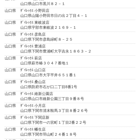
山口県山口市黒川８２－１
山口県
ﾀﾞｲﾚｯｸｽ 小野田店
山口県山陽小野田市日の出２丁目４－１
山口県
ﾀﾞｲﾚｯｸｽ 東岐波店
山口県宇部市東岐波２１６９－１
山口県
ﾀﾞｲﾚｯｸｽ 彦島店
山口県下関市彦島緑町８－２５
山口県
ﾀﾞｲﾚｯｸｽ 豊浦店
山口県下関市豊浦町大字吉永１８６３－２
山口県
ﾀﾞｲﾚｯｸｽ 萩店
山口県萩市椿３０４７番地１
山口県
ﾀﾞｲﾚｯｸｽ 山口店
山口県山口市大字平井６５１番１
山口県
ﾀﾞｲﾚｯｸｽ 桑山店
山口県防府市石が口二丁目8番1号
山口県
ﾀﾞｲﾚｯｸｽ 維新公園店
山口県山口市維新公園三丁目９番８号
山口県
ﾀﾞｲﾚｯｸｽ 小月店
山口県下関市清末鞍馬３丁目８番２６号
山口県
ﾀﾞｲﾚｯｸｽ 下関店新
山口県下関市一の宮町１丁目2番２２号
山口県
ﾀﾞｲﾚｯｸｽ 幡生店
山口県下関市羽山町２４番１８号