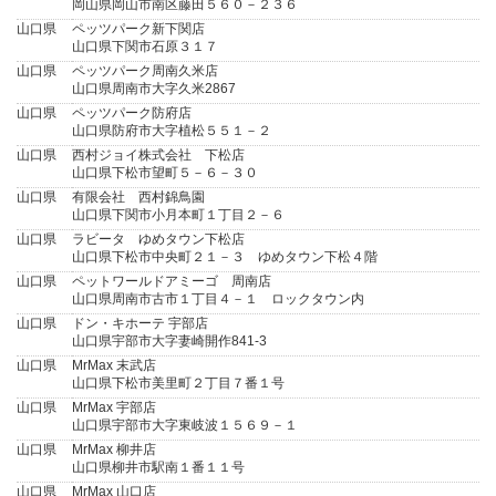
岡山県岡山市南区藤田５６０－２３６
山口県
ペッツパーク新下関店
山口県下関市石原３１７
山口県
ペッツパーク周南久米店
山口県周南市大字久米2867
山口県
ペッツパーク防府店
山口県防府市大字植松５５１－２
山口県
西村ジョイ株式会社 下松店
山口県下松市望町５－６－３０
山口県
有限会社 西村錦鳥園
山口県下関市小月本町１丁目２－６
山口県
ラビータ ゆめタウン下松店
山口県下松市中央町２１－３ ゆめタウン下松４階
山口県
ペットワールドアミーゴ 周南店
山口県周南市古市１丁目４－１ ロックタウン内
山口県
ドン・キホーテ 宇部店
山口県宇部市大字妻崎開作841-3
山口県
MrMax 末武店
山口県下松市美里町２丁目７番１号
山口県
MrMax 宇部店
山口県宇部市大字東岐波１５６９－１
山口県
MrMax 柳井店
山口県柳井市駅南１番１１号
山口県
MrMax 山口店