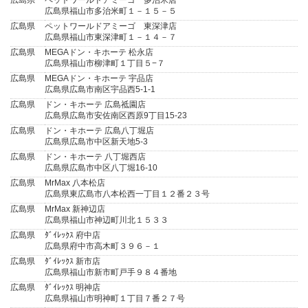
広島県
ペットワールドアミーゴ 多治米店
広島県福山市多治米町１－１５－５
広島県
ペットワールドアミーゴ 東深津店
広島県福山市東深津町１－１４－７
広島県
MEGAドン・キホーテ 松永店
広島県福山市柳津町１丁目５−７
広島県
MEGAドン・キホーテ 宇品店
広島県広島市南区宇品西5-1-1
広島県
ドン・キホーテ 広島祗園店
広島県広島市安佐南区西原9丁目15-23
広島県
ドン・キホーテ 広島八丁堀店
広島県広島市中区新天地5-3
広島県
ドン・キホーテ 八丁堀西店
広島県広島市中区八丁堀16-10
広島県
MrMax 八本松店
広島県東広島市八本松西一丁目１２番２３号
広島県
MrMax 新神辺店
広島県福山市神辺町川北１５３３
広島県
ﾀﾞｲﾚｯｸｽ 府中店
広島県府中市高木町３９６－１
広島県
ﾀﾞｲﾚｯｸｽ 新市店
広島県福山市新市町戸手９８４番地
広島県
ﾀﾞｲﾚｯｸｽ 明神店
広島県福山市明神町１丁目７番２７号