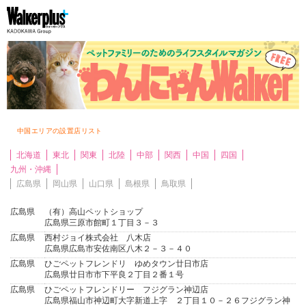
中国エリアの設置店リスト
北海道
東北
関東
北陸
中部
関西
中国
四国
九州・沖縄
広島県
岡山県
山口県
島根県
鳥取県
広島県
（有）高山ペットショップ
広島県三原市館町１丁目３－３
広島県
西村ジョイ株式会社 八木店
広島県広島市安佐南区八木２－３－４０
広島県
ひごペットフレンドリ ゆめタウン廿日市店
広島県廿日市市下平良２丁目２番１号
広島県
ひごペットフレンドリー フジグラン神辺店
広島県福山市神辺町大字新道上字 ２丁目１０－２６フジグラン神