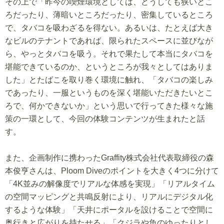
その上で「昨今の喫煙環境としては、どうしても狭いとこ
ろだったり、薄暗いところだったり、密集しているところ
で、タバコを吸わざるを得ない。あるいは、たとえば大き
なビルのテナントであれば、限られたスペースに並びなが
ら、やっとタバコを吸う。それで果たして本当にタバコを
堪能できているのか、というところが我々としてはありま
した」とたばこを取り巻く環境に触れ、「タバコの楽しみ
であったり、一服というものを深く堪能いただきたいとこ
ろで、何かできないか」という思いで行ってきた様々な施
策の一環として、今回の体験コンテンツが生まれたと話
す。
また、企画制作に携わったGraffity株式会社代表取締役の森
本俊亨さんは、Ploom Diveのポイントを大きく4つに分けて
「4K並みの解像度でリアルな体感を実現」「リアルタイム
の空間マッピングと共鳴反射により、リアルにデジタル化
するような体験」「天井にポータルを設けることで空間に
奥行きと広がりを持たせる」「クジラや魚のゆったりとし