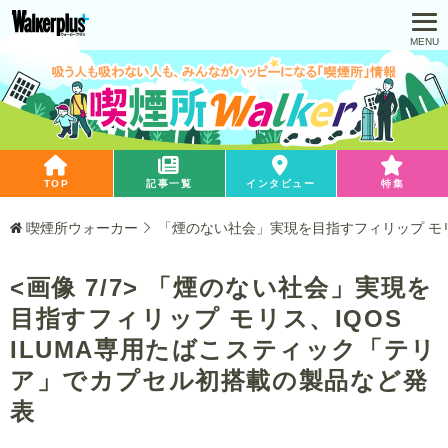
TOP
記事一覧
インタビュー
特集
喫煙所ウォーカー
「煙のない社会」実現を目指すフィリップ モリ
<画像 7/7> 「煙のない社会」実現を
目指すフィリップ モリス、IQOS
ILUMA専用たばこスティック「テリ
ア」でカプセル初搭載の製品など発
表