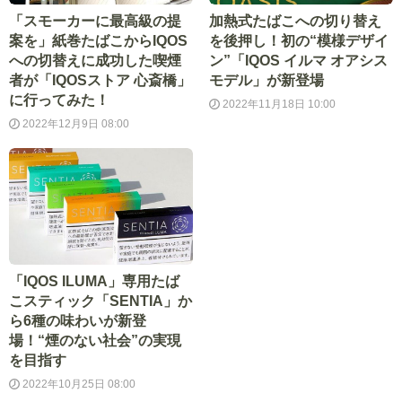
「スモーカーに最高級の提
加熱式たばこへの切り替え
案を」紙巻たばこからIQOS
を後押し！初の“模様デザイ
への切替えに成功した喫煙
ン”「IQOS イルマ オアシス
者が「IQOSストア 心斎橋」
モデル」が新登場
に行ってみた！
2022年11月18日 10:00
2022年12月9日 08:00
「IQOS ILUMA」専用たば
こスティック「SENTIA」か
ら6種の味わいが新登
場！“煙のない社会”の実現
を目指す
2022年10月25日 08:00