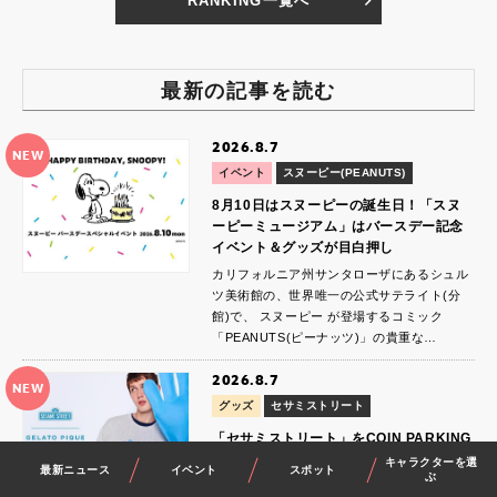
RANKING一覧へ
最新の記事を読む
2026.8.7
NEW
イベント
スヌーピー(PEANUTS)
8月10日はスヌーピーの誕生日！「スヌ
ーピーミュージアム」はバースデー記念
イベント＆グッズが目白押し
カリフォルニア州サンタローザにあるシュル
ツ美術館の、世界唯一の公式サテライト(分
館)で、 スヌーピー が登場するコミック
「PEANUTS(ピーナッツ)」の貴重な…
2026.8.7
NEW
グッズ
セサミストリート
「セサミストリート」をCOIN PARKING
DELIVERYが描く！「gelato pique」の
キャラクターを選
最新ニュース
イベント
スポット
ぶ
スペシャルコレクションが登場