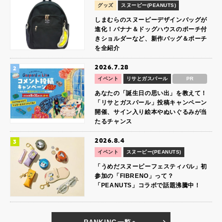
グッズ
スヌーピー(PEANUTS)
しまむらのスヌーピーデザインバッグが
進化！バナナ＆ドッグハウスのポーチ付
きショルダーなど、新作バッグ＆ポーチ
を全紹介
2026.7.28
イベント
リサとガスパール
PR
あなたの「誕生日の思い出」を教えて！
「リサとガスパール」投稿キャンペーン
開催、サイン入り絵本やぬいぐるみが当
たるチャンス
2026.8.4
イベント
スヌーピー(PEANUTS)
「うめだスヌーピーフェスティバル」初
参加の「FIBRENO」って？
「PEANUTS」コラボで話題沸騰中！