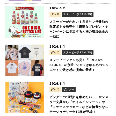
2026.6.2
グッズ
スヌーピー(PEANUTS)
スヌーピーがかわいすぎるヤマサ醤油の
限定ボトル発売中！豪華なプレゼントキ
ャンペーンに参加すると海の環境保全の
一助に
2026.6.1
グッズ
スヌーピー(PEANUTS)
スヌーピーファン必見！「FREAK'S
STORE」の別注Tシャツはゆるめのシル
エットで抜け感の演出に最適！
2026.6.1
グッズ
ピングー
ピングーの“変顔”を集めたい…。サンス
ター文具から「オイルインシール」や
「ミラーステッカー」など表情豊かなス
テーショナリー全12種が登場！