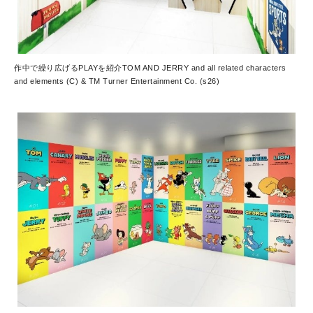
作中で繰り広げるPLAYを紹介
TOM AND JERRY and all related characters
and elements (C) & TM Turner Entertainment Co. (s26)