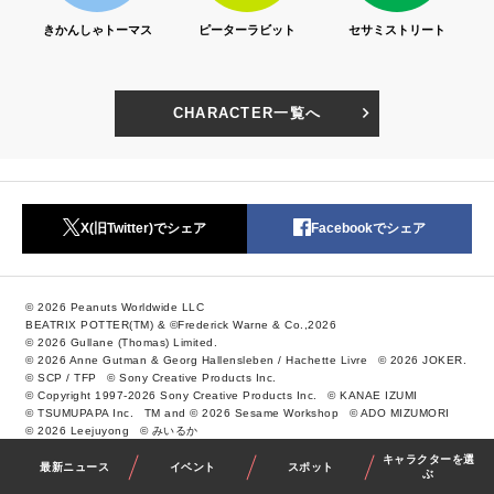
ス
ピーターラビット
セサミストリート
リサとガスパール
CHARACTER一覧へ
X(旧Twitter)でシェア
Facebookでシェア
© 2026 Peanuts Worldwide LLC
BEATRIX POTTER(TM) & ©Frederick Warne & Co.,2026
© 2026 Gullane (Thomas) Limited.
© 2026 Anne Gutman & Georg Hallensleben / Hachette Livre
© 2026 JOKER.
© SCP / TFP
© Sony Creative Products Inc.
© Copyright 1997-2026 Sony Creative Products Inc.
© KANAE IZUMI
© TSUMUPAPA Inc.
TM and © 2026 Sesame Workshop
© ADO MIZUMORI
© 2026 Leejuyong
© みいるか
キャラクターを選
最新ニュース
イベント
スポット
ぶ
写真＝島本絵梨佳、奥西淳二、阿部昌也