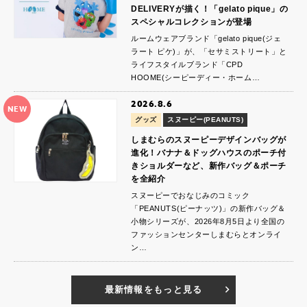
DELIVERYが描く！「gelato pique」の
スペシャルコレクションが登場
ルームウェアブランド「gelato pique(ジェ
ラート ピケ)」が、「セサミストリート」と
ライフスタイルブランド「CPD
HOOME(シーピーディー・ホーム…
2026.8.6
NEW
グッズ
スヌーピー(PEANUTS)
しまむらのスヌーピーデザインバッグが
進化！バナナ＆ドッグハウスのポーチ付
きショルダーなど、新作バッグ＆ポーチ
を全紹介
スヌーピーでおなじみのコミック
「PEANUTS(ピーナッツ)」の新作バッグ＆
小物シリーズが、2026年8月5日より全国の
ファッションセンターしまむらとオンライ
ン…
最新情報をもっと見る