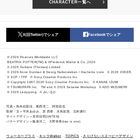
CHARACTER一覧へ
X(旧Twitter)でシェア
Facebookでシェア
© 2026 Peanuts Worldwide LLC
BEATRIX POTTER(TM) & ©Frederick Warne & Co.,2026
© 2026 Gullane (Thomas) Limited.
© 2026 Anne Gutman & Georg Hallensleben / Hachette Livre
© 2026 JOKER.
© SCP / TFP
© Sony Creative Products Inc.
© Copyright 1997-2026 Sony Creative Products Inc.
© KANAE IZUMI
© TSUMUPAPA Inc.
TM and © 2026 Sesame Workshop
© ADO MIZUMORI
© 2026 Leejuyong
© みいるか
写真＝島本絵梨佳、奥西淳二、阿部昌也
取材・文＝平井あゆみ、原 西香、水島彩恵、北村康行
サイトデザイン＝音田佳明(UNTEN)
バナーデザイン＝飯泉洋二、大野有香(two is one)
ウォーカープラス
キャラWalker
TOPICS
さりげないスヌーピーデザイン