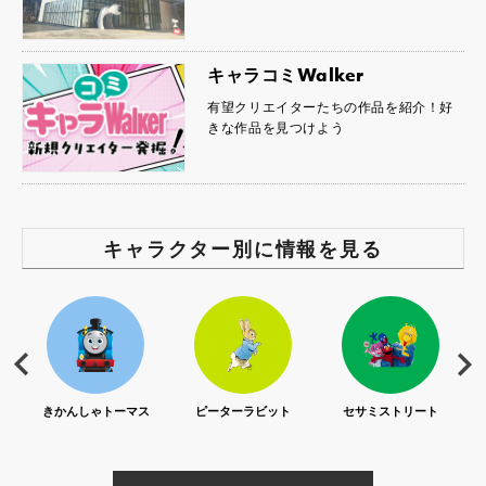
キャラコミWalker
有望クリエイターたちの作品を紹介！好
きな作品を見つけよう
キャラクター別に情報を見る
S)
きかんしゃトーマス
ピーターラビット
セサミストリート