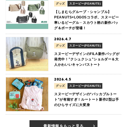
グッズ
スヌーピー(PEANUTS)
【しまむらグループ・シャンブル】
PEANUTS×LOGOSコラボ、スヌーピー
率いるビーグル・スカウト柄の新作バッ
グ＆ポーチが登場！
2026.4.7
グッズ
スヌーピー(PEANUTS)
スヌーピーデザインのFILA新作バッグが
発売中！"クシュクシュ"ショルダー＆大
人かわいいキャンバストート
2026.4.5
グッズ
スヌーピー(PEANUTS)
スヌーピーデザインの“パッカブルトー
ト”が有能すぎ！ルートート新作2型は手
のひらサイズに大変身
最新情報をもっと見る