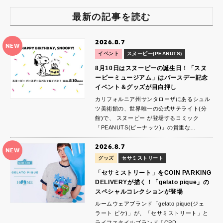
最新の記事を読む
2026.8.7
NEW
イベント
スヌーピー(PEANUTS)
8月10日はスヌーピーの誕生日！「スヌ
ーピーミュージアム」はバースデー記念
イベント＆グッズが目白押し
カリフォルニア州サンタローザにあるシュル
ツ美術館の、世界唯一の公式サテライト(分
館)で、 スヌーピー が登場するコミック
「PEANUTS(ピーナッツ)」の貴重な…
2026.8.7
NEW
グッズ
セサミストリート
「セサミストリート」をCOIN PARKING
DELIVERYが描く！「gelato pique」の
スペシャルコレクションが登場
ルームウェアブランド「gelato pique(ジェ
ラート ピケ)」が、「セサミストリート」と
ライフスタイルブランド「CPD