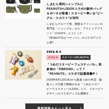
しまむら系列シャンブルに
PEANUTS×LOGOSコラボの新作バッグ
＆ポーチが登場！スヌーピー率いる“ビー
グル・スカウト”が目印
しまむらグループ発、雑貨＆ファッションの
専門店「シャンブル」から、アウトドアブラ
ンド「LOGOS」とコミック
「PEANUTS(ピーナッツ)」のコラボアイテ
ム第7…
2026.8.4
イベント
スヌーピー(PEANUTS)
「うめだスヌーピーフェスティバル」初
参加の「FIBRENO」って？
「PEANUTS」コラボで話題沸騰中！
2026年8月12日(水)から阪急うめだ本店・阪
急メンズ大阪で開催される「うめだスヌー
ピーフェスティバル2026」にて、スヌーピー
デザインのコラボグッズを展開す…
最新情報をもっと見る