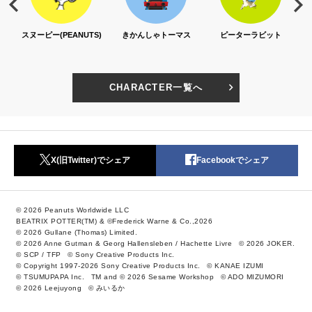
スヌーピー(PEANUTS)
きかんしゃトーマス
ピーターラビット
CHARACTER一覧へ
X(旧Twitter)でシェア
Facebookでシェア
© 2026 Peanuts Worldwide LLC
BEATRIX POTTER(TM) & ©Frederick Warne & Co.,2026
© 2026 Gullane (Thomas) Limited.
© 2026 Anne Gutman & Georg Hallensleben / Hachette Livre
© 2026 JOKER.
© SCP / TFP
© Sony Creative Products Inc.
© Copyright 1997-2026 Sony Creative Products Inc.
© KANAE IZUMI
© TSUMUPAPA Inc.
TM and © 2026 Sesame Workshop
© ADO MIZUMORI
© 2026 Leejuyong
© みいるか