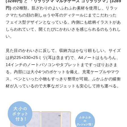
(3289円)
と
「リラックマ マルチケース コリラックマ」(3289
円)
の2種類。肌ざわりのよいふわふわ素材を使用し、リラッ
クマたちの顔の刺しゅうや耳のディテールにまでこだわった
フェイス型デザインとなっている。内側にも総柄イラストがあ
しらわれていて、開くたびにかわいさを感じられるのもうれし
い。
見た目のかわいさに反して、収納力はかなり頼もしい。サイズ
は約225×330×25ミリ(耳は含まず)で、A4ノートはもちろん、
14インチのノートパソコンやタブレットまですっぽりおさま
る。内部には大小4つのポケットを備え、充電ケーブルやマウ
ス、ペンといった小物もすっきり整理が可能。ふかふかの緩衝
材が入っているので大事なガジェットも安心して持ち運べる。