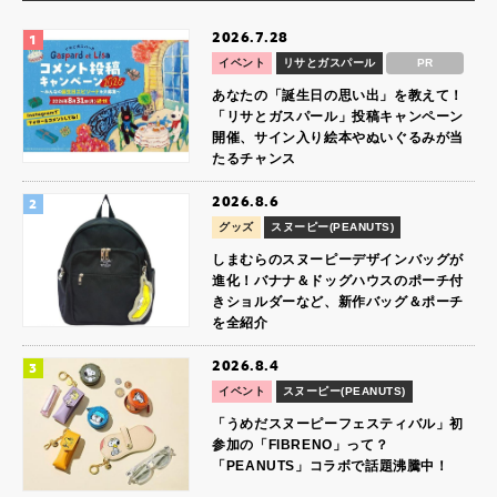
2026.7.28
イベント
リサとガスパール
PR
あなたの「誕生日の思い出」を教えて！
「リサとガスパール」投稿キャンペーン
開催、サイン入り絵本やぬいぐるみが当
たるチャンス
2026.8.6
グッズ
スヌーピー(PEANUTS)
しまむらのスヌーピーデザインバッグが
進化！バナナ＆ドッグハウスのポーチ付
きショルダーなど、新作バッグ＆ポーチ
を全紹介
2026.8.4
イベント
スヌーピー(PEANUTS)
「うめだスヌーピーフェスティバル」初
参加の「FIBRENO」って？
「PEANUTS」コラボで話題沸騰中！