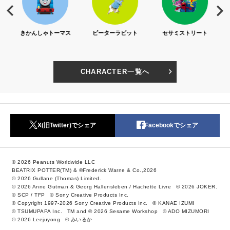
S)
きかんしゃトーマス
ピーターラビット
セサミストリート
CHARACTER一覧へ
X(旧Twitter)でシェア
Facebookでシェア
© 2026 Peanuts Worldwide LLC
BEATRIX POTTER(TM) & ©Frederick Warne & Co.,2026
© 2026 Gullane (Thomas) Limited.
© 2026 Anne Gutman & Georg Hallensleben / Hachette Livre
© 2026 JOKER.
© SCP / TFP
© Sony Creative Products Inc.
© Copyright 1997-2026 Sony Creative Products Inc.
© KANAE IZUMI
© TSUMUPAPA Inc.
TM and © 2026 Sesame Workshop
© ADO MIZUMORI
© 2026 Leejuyong
© みいるか