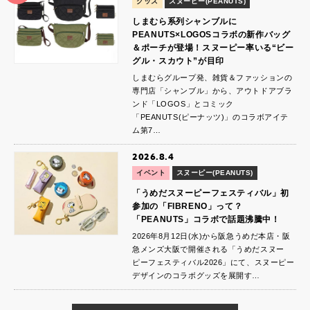
グッズ
スヌーピー(PEANUTS)
しまむら系列シャンブルに
PEANUTS×LOGOSコラボの新作バッグ
＆ポーチが登場！スヌーピー率いる“ビー
グル・スカウト”が目印
しまむらグループ発、雑貨＆ファッションの
専門店「シャンブル」から、アウトドアブラ
ンド「LOGOS」とコミック
「PEANUTS(ピーナッツ)」のコラボアイテ
ム第7…
2026.8.4
イベント
スヌーピー(PEANUTS)
「うめだスヌーピーフェスティバル」初
参加の「FIBRENO」って？
「PEANUTS」コラボで話題沸騰中！
2026年8月12日(水)から阪急うめだ本店・阪
急メンズ大阪で開催される「うめだスヌー
ピーフェスティバル2026」にて、スヌーピー
デザインのコラボグッズを展開す…