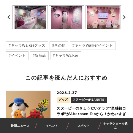
#キャラWalkerグッズ
#その他
#キャラWalkerイベント
#イベント
#新商品
#キャラWalker
この記事を読んだ人におすすめ
2026.2.27
グッズ
スヌーピー(PEANUTS)
スヌーピーのきょうだいオラフ“単独初コ
ラボ”がAfternoon Teaから！かわいすぎ
るぬいぐるみなど注目の新作アイテムが
キャラクターを選
登場
最新ニュース
イベント
スポット
ぶ