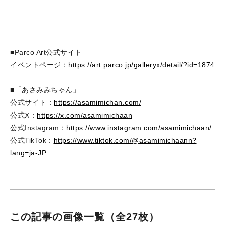
■Parco Art公式サイト
イベントページ：
https://art.parco.jp/galleryx/detail/?id=1874
■「あさみみちゃん」
公式サイト：
https://asamimichan.com/
公式X：
https://x.com/asamimichaan
公式Instagram：
https://www.instagram.com/asamimichaan/
公式TikTok：
https://www.tiktok.com/@asamimichaann?
lang=ja-JP
この記事の画像一覧
（全27枚）