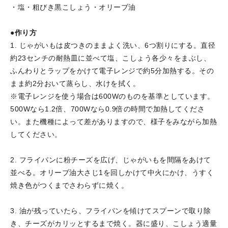
・塩・粗びき黒こしょう・オリーブ油
●作り方
1. じゃがいもは皮つきのままよく洗い、6つ割りにする。直径
約23センチの耐熱皿に並べて塩、こしょう各少々をまぶし、
ふんわりとラップをかけて電子レンジで約5分加熱する。その
まま約2分おいて蒸らし、水けを拭く。
※電子レンジを使う場合は600Wのものを基準としています。
500Wなら1.2倍、700Wなら0.9倍の時間で加熱してくださ
い。また機種によって差がありますので、様子をみながら加熱
してください。
2. フライパンに粉チーズを広げ、じゃがいもを間隔をあけて
並べる。オリーブ油大さじ1を回しかけて中火にかけ、うすく
焼き色がつくまでさわらずに焼く。
3. 油が残っていたら、フライパンを傾けてスプーンで取り除
き、チーズがカリッとするまで焼く。器に盛り、こしょう適量