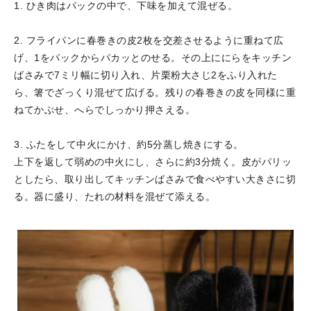
1. ひき肉はパックの中で、下味を加えて混ぜる。
2. フライパンに春巻きの皮2枚を交差させるように重ねて広
げ、1をパックからパカッとのせる。その上ににらをキッチン
ばさみで7ミリ幅に切り入れ、片栗粉大さじ2をふり入れた
ら、箸でざっくり混ぜて広げる。残りの春巻きの皮を同様に重
ねてかぶせ、へらでしっかり押さえる。
3. ふたをして中火にかけ、約5分蒸し焼きにする。
上下を返して弱めの中火にし、さらに約3分焼く。皮がパリッ
としたら、取り出してキッチンばさみで食べやすい大きさに切
る。器に盛り、たれの材料を混ぜて添える。