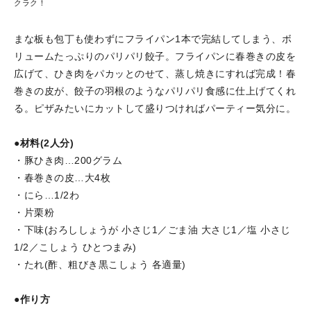
クラク！
まな板も包丁も使わずにフライパン1本で完結してしまう、ボ
リュームたっぷりのパリパリ餃子。フライパンに春巻きの皮を
広げて、ひき肉をパカッとのせて、蒸し焼きにすれば完成！春
巻きの皮が、餃子の羽根のようなパリパリ食感に仕上げてくれ
る。ピザみたいにカットして盛りつければパーティー気分に。
●材料(2人分)
・豚ひき肉…200グラム
・春巻きの皮…大4枚
・にら…1/2わ
・片栗粉
・下味(おろししょうが 小さじ1／ごま油 大さじ1／塩 小さじ
1/2／こしょう ひとつまみ)
・たれ(酢、粗びき黒こしょう 各適量)
●作り方