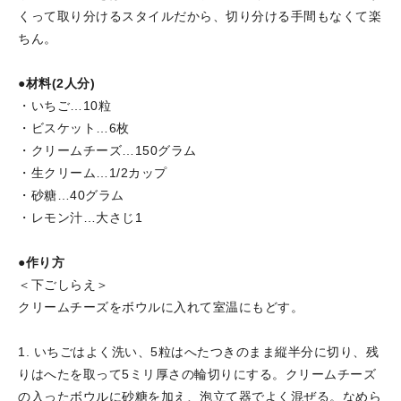
くって取り分けるスタイルだから、切り分ける手間もなくて楽
ちん。
●材料(2人分)
・いちご…10粒
・ビスケット…6枚
・クリームチーズ…150グラム
・生クリーム…1/2カップ
・砂糖…40グラム
・レモン汁…大さじ1
●作り方
＜下ごしらえ＞
クリームチーズをボウルに入れて室温にもどす。
1. いちごはよく洗い、5粒はへたつきのまま縦半分に切り、残
りはへたを取って5ミリ厚さの輪切りにする。クリームチーズ
の入ったボウルに砂糖を加え、泡立て器でよく混ぜる。なめら