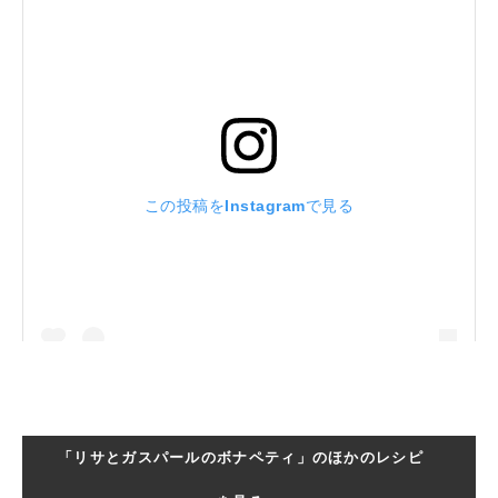
この投稿をInstagramで見る
「リサとガスパールのボナペティ」のほかのレシピ
レタスクラブ公式アカウント【#時短レシピ #献立】(@lettuce_official)がシェアした投稿