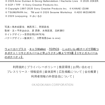
© 2026 Anne Gutman & Georg Hallensleben / Hachette Livre
© 2026 JOKER.
© SCP / TFP
© Sony Creative Products Inc.
© Copyright 1997-2026 Sony Creative Products Inc.
© KANAE IZUMI
© TSUMUPAPA Inc.
TM and © 2026 Sesame Workshop
© ADO MIZUMORI
© 2026 Leejuyong
© みいるか
写真＝島本絵梨佳、奥西淳二、阿部昌也
取材・文＝平井あゆみ、原 西香、水島彩恵、北村康行
サイトデザイン＝音田佳明(UNTEN)
バナーデザイン＝飯泉洋二、大野有香(two is one)
ウォーカープラス
キャラWalker
TOPICS
じゃがいも×粉チーズで羽根つ
きポテト！リサとガスパールと学ぶラクチン映えワザ3選【リサとガスパール
のボナペティ】
利用規約
プライバシーポリシー
推奨環境
お問い合わせ
プレスリリース・情報提供
媒体資料
広告掲載について
会社概要
利用者情報の外部送信について
©KADOKAWA CORPORATION