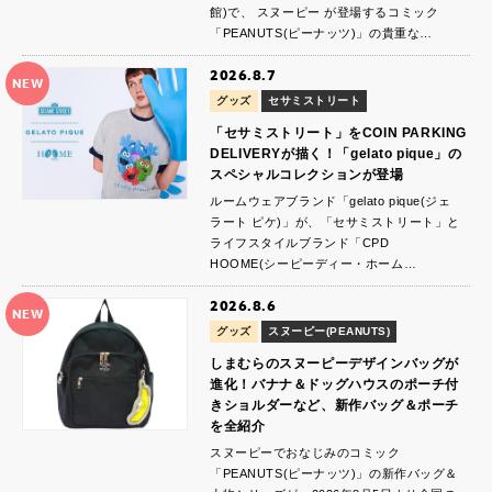
館)で、 スヌーピー が登場するコミック
「PEANUTS(ピーナッツ)」の貴重な…
2026.8.7
NEW
グッズ
セサミストリート
「セサミストリート」をCOIN PARKING
DELIVERYが描く！「gelato pique」の
スペシャルコレクションが登場
ルームウェアブランド「gelato pique(ジェ
ラート ピケ)」が、「セサミストリート」と
ライフスタイルブランド「CPD
HOOME(シーピーディー・ホーム…
2026.8.6
NEW
グッズ
スヌーピー(PEANUTS)
しまむらのスヌーピーデザインバッグが
進化！バナナ＆ドッグハウスのポーチ付
きショルダーなど、新作バッグ＆ポーチ
を全紹介
スヌーピーでおなじみのコミック
「PEANUTS(ピーナッツ)」の新作バッグ＆