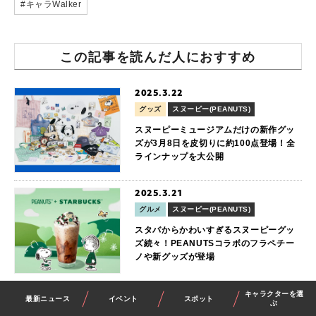
#キャラWalker
この記事を読んだ人におすすめ
2025.3.22
グッズ
スヌーピー(PEANUTS)
スヌーピーミュージアムだけの新作グッ
ズが3月8日を皮切りに約100点登場！全
ラインナップを大公開
2025.3.21
グルメ
スヌーピー(PEANUTS)
スタバからかわいすぎるスヌーピーグッ
ズ続々！PEANUTSコラボのフラペチー
ノや新グッズが登場
2025.3.19
キャラクターを選
最新ニュース
イベント
スポット
ぶ
セサミストリート