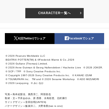
CHARACTER一覧へ
X(旧Twitter)でシェア
Facebookでシェア
© 2026 Peanuts Worldwide LLC
BEATRIX POTTER(TM) & ©Frederick Warne & Co.,2026
© 2026 Gullane (Thomas) Limited.
© 2026 Anne Gutman & Georg Hallensleben / Hachette Livre
© 2026 JOKER.
© SCP / TFP
© Sony Creative Products Inc.
© Copyright 1997-2026 Sony Creative Products Inc.
© KANAE IZUMI
© TSUMUPAPA Inc.
TM and © 2026 Sesame Workshop
© ADO MIZUMORI
© 2026 Leejuyong
© みいるか
写真＝島本絵梨佳、奥西淳二、阿部昌也
取材・文＝平井あゆみ、原 西香、水島彩恵、北村康行
サイトデザイン＝音田佳明(UNTEN)
バナーデザイン＝飯泉洋二、大野有香(two is one)