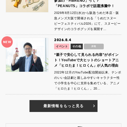
参加の「FIBRENO」って？
「PEANUTS」コラボで話題沸騰中！
2026年8月12日(水)から阪急うめだ本店・阪
急メンズ大阪で開催される「うめだスヌー
ピーフェスティバル2026」にて、スヌーピー
デザインのコラボグッズを展開す…
2026.8.4
NEW
イベント
その他
PR
“親子で安心して見られる内容”がポイン
ト！YouTubeで大ヒットのショートアニ
メ「ヒロたま！ヒロくん」が人気の理由
2022年12月のYouTube配信開始以来、テンポ
のいい会話劇と親しみやすいキャラクター性
で小学生を中心に支持を集めている、アニメ
「ヒロたま！ヒロくん」。20…
最新情報をもっと見る