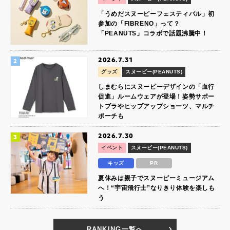
「うめだスヌーピーフェスティバル」初
参加の「FIBRENO」って？
「PEANUTS」コラボで話題沸騰中！
2026.7.31
グッズ
スヌーピー(PEANUTS)
しまむらにスヌーピーデザインの「血行
促進」ルームウェアが登場！姿勢サポー
トブラやヒップアップショーツ、マルチ
ポーチも
2026.7.30
イベント
スヌーピー(PEANUTS)
キッズ
PR
夏休みは親子でスヌーピーミュージアム
へ！“宇宙飛行士”なりきり体験を楽しも
う
RANKING一覧へ