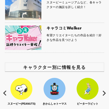
スヌーピーミュージアムなど、各キャラ
クターの施設を詳しく紹介！
キャラコミWalker
有望クリエイターたちの作品を紹介！好
きな作品を見つけよう
キャラクター別に情報を見る
S)
きかんしゃトーマス
ピーターラビット
セサミストリート