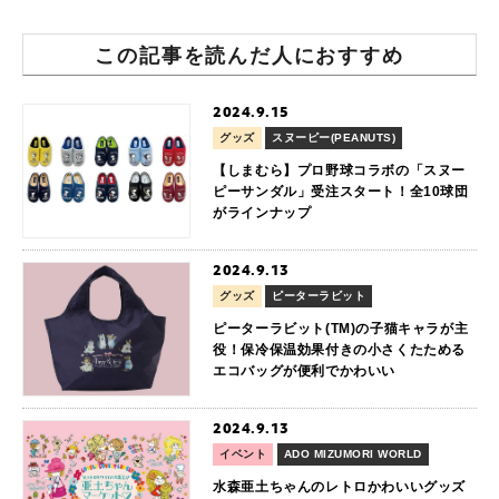
この記事を読んだ人におすすめ
2024.9.15
グッズ
スヌーピー(PEANUTS)
【しまむら】プロ野球コラボの「スヌー
ピーサンダル」受注スタート！全10球団
がラインナップ
2024.9.13
グッズ
ピーターラビット
ピーターラビット(TM)の子猫キャラが主
役！保冷保温効果付きの小さくたためる
エコバッグが便利でかわいい
2024.9.13
イベント
ADO MIZUMORI WORLD
水森亜土ちゃんのレトロかわいいグッズ