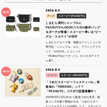
2026.8.5
NEW
グッズ
スヌーピー(PEANUTS)
しまむら系列シャンブルに
PEANUTS×LOGOSコラボの新作バッグ
＆ポーチが登場！スヌーピー率いる“ビー
グル・スカウト”が目印
しまむらグループ発、雑貨＆ファッションの
専門店「シャンブル」から、アウトドアブラ
ンド「LOGOS」とコミック
「PEANUTS(ピーナッツ)」のコラボアイテ
ム第7…
2026.8.4
NEW
イベント
スヌーピー(PEANUTS)
「うめだスヌーピーフェスティバル」初
参加の「FIBRENO」って？
「PEANUTS」コラボで話題沸騰中！
2026年8月12日(水)から阪急うめだ本店・阪
急メンズ大阪で開催される「うめだスヌー
ピーフェスティバル2026」にて、スヌーピー