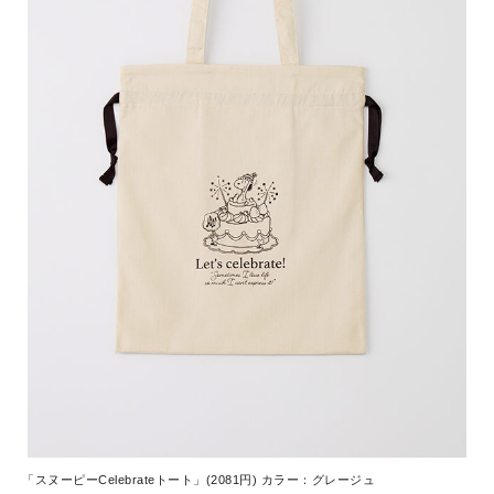
「スヌーピーCelebrateトート」(2081円) カラー：グレージュ