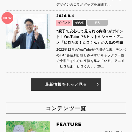
デザインのコラボグッズを展開す…
2026.8.4
NEW
イベント
その他
PR
“親子で安心して見られる内容”がポイン
ト！YouTubeで大ヒットのショートアニ
メ「ヒロたま！ヒロくん」が人気の理由
2022年12月のYouTube配信開始以来、テンポ
のいい会話劇と親しみやすいキャラクター性
で小学生を中心に支持を集めている、アニメ
「ヒロたま！ヒロくん」。20…
最新情報をもっと見る
コンテンツ一覧
FEATURE