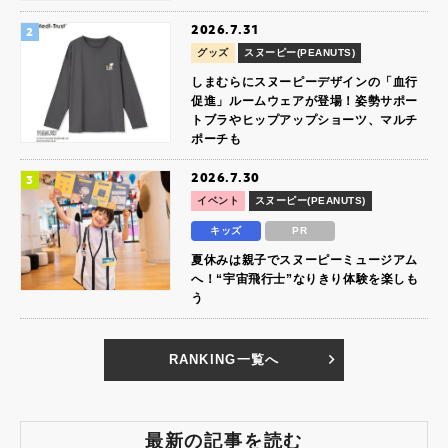
2026.7.31
グッズ
スヌーピー(PEANUTS)
しまむらにスヌーピーデザインの「血行
促進」ルームウェアが登場！姿勢サポー
トブラやヒップアップショーツ、マルチ
ポーチも
2026.7.30
イベント
スヌーピー(PEANUTS)
キッズ
PR
夏休みは親子でスヌーピーミュージアム
へ！“宇宙飛行士”なりきり体験を楽しも
う
RANKING一覧へ
最新の記事を読む