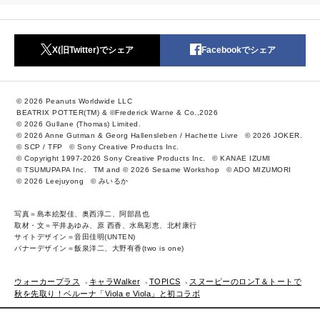
X(旧Twitter)でシェア
Facebookでシェア
© 2026 Peanuts Worldwide LLC
BEATRIX POTTER(TM) & ©Frederick Warne & Co.,2026
© 2026 Gullane (Thomas) Limited.
© 2026 Anne Gutman & Georg Hallensleben / Hachette Livre
© 2026 JOKER.
© SCP / TFP
© Sony Creative Products Inc.
© Copyright 1997-2026 Sony Creative Products Inc.
© KANAE IZUMI
© TSUMUPAPA Inc.
TM and © 2026 Sesame Workshop
© ADO MIZUMORI
© 2026 Leejuyong
© みいるか
写真＝島本絵梨佳、奥西淳二、阿部昌也
取材・文＝平井あゆみ、原 西香、水島彩恵、北村康行
サイトデザイン＝音田佳明(UNTEN)
バナーデザイン＝飯泉洋二、大野有香(two is one)
ウォーカープラス
キャラWalker
TOPICS
スヌーピーのロンT＆トートで
秋を先取り！ベルーナ「Viola e Viola」と初コラボ