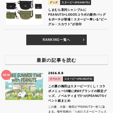
グッズ
スヌーピー(PEANUTS)
しまむら系列シャンブルに
PEANUTS×LOGOSコラボの新作バッグ
＆ポーチが登場！スヌーピー率いる“ビー
グル・スカウト”が目印
RANKING一覧へ
最新の記事を読む
2026.8.8
NEW
イベント
スヌーピー(PEANUTS)
この夏の梅田はスヌーピーづくし！コラ
ボメニュー19種に約80ブランドの限定グ
ッズ、ノベルティまで3つのPEANUTSイ
ベント総まとめ
この夏、大阪・梅田が“PEANUTS一色”に染
まる。毎年恒例の「うめだスヌーピーフェス