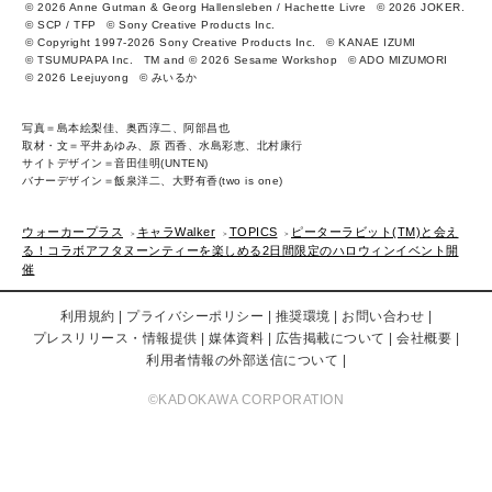
© 2026 Anne Gutman & Georg Hallensleben / Hachette Livre
© 2026 JOKER.
© SCP / TFP
© Sony Creative Products Inc.
© Copyright 1997-2026 Sony Creative Products Inc.
© KANAE IZUMI
© TSUMUPAPA Inc.
TM and © 2026 Sesame Workshop
© ADO MIZUMORI
© 2026 Leejuyong
© みいるか
写真＝島本絵梨佳、奥西淳二、阿部昌也
取材・文＝平井あゆみ、原 西香、水島彩恵、北村康行
サイトデザイン＝音田佳明(UNTEN)
バナーデザイン＝飯泉洋二、大野有香(two is one)
ウォーカープラス
キャラWalker
TOPICS
ピーターラビット(TM)と会え
る！コラボアフタヌーンティーを楽しめる2日間限定のハロウィンイベント開
催
利用規約
プライバシーポリシー
推奨環境
お問い合わせ
プレスリリース・情報提供
媒体資料
広告掲載について
会社概要
利用者情報の外部送信について
©KADOKAWA CORPORATION