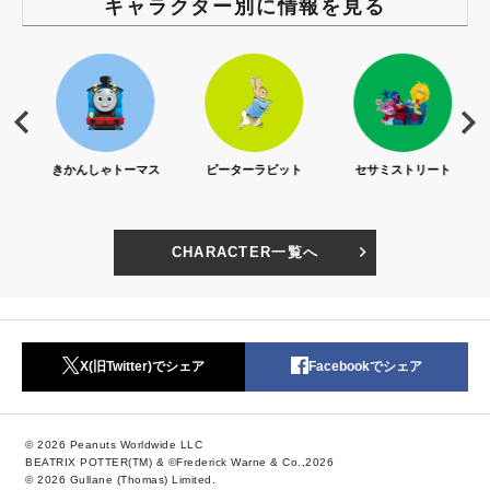
キャラクター別に情報を見る
S)
きかんしゃトーマス
ピーターラビット
セサミストリート
CHARACTER一覧へ
X(旧Twitter)でシェア
Facebookでシェア
© 2026 Peanuts Worldwide LLC
BEATRIX POTTER(TM) & ©Frederick Warne & Co.,2026
© 2026 Gullane (Thomas) Limited.