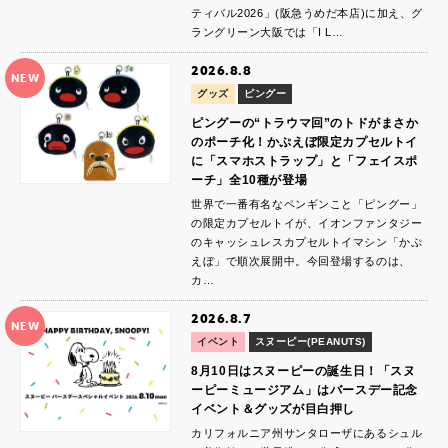
ティバル2026」(阪急うめだ本店)に加え、グ
ラングリーン大阪では「I L…
2026.8.8
NEW
グッズ
ピングー
ピングーの“トラウマ回”のトドがまさか
のポーチ化！かぷえぼ限定カプセルトイ
に「スマホストラップ」と「フェイスポ
ーチ」全10種が登場
世界で一番有名なペンギンこと「ピングー」
の限定カプセルトイが、イオンファンタジー
のキャッシュレスカプセルトイマシン「かぷ
えぼ」で順次展開中。今回登場するのは、
カ…
2026.8.7
NEW
イベント
スヌーピー(PEANUTS)
8月10日はスヌーピーの誕生日！「スヌ
ーピーミュージアム」はバースデー記念
イベント＆グッズが目白押し
カリフォルニア州サンタローザにあるシュル