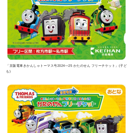
「京阪電車きかんしゃトーマス号2024—25 かたのせん フリーチケット」(子ど
も)