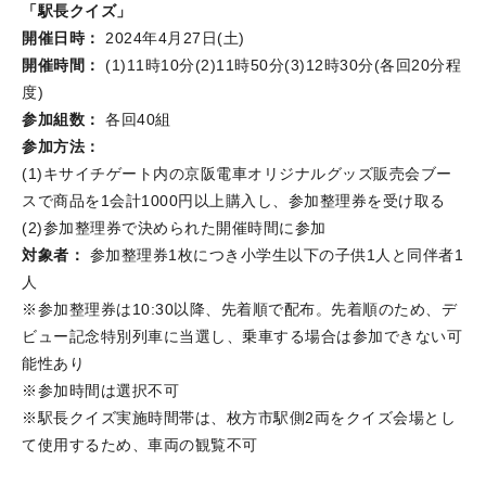
「駅長クイズ」
開催日時：
2024年4月27日(土)
開催時間：
(1)11時10分(2)11時50分(3)12時30分(各回20分程
度)
参加組数：
各回40組
参加方法：
(1)キサイチゲート内の京阪電車オリジナルグッズ販売会ブー
スで商品を1会計1000円以上購入し、参加整理券を受け取る
(2)参加整理券で決められた開催時間に参加
対象者：
参加整理券1枚につき小学生以下の子供1人と同伴者1
人
※参加整理券は10:30以降、先着順で配布。先着順のため、デ
ビュー記念特別列車に当選し、乗車する場合は参加できない可
能性あり
※参加時間は選択不可
※駅長クイズ実施時間帯は、枚方市駅側2両をクイズ会場とし
て使用するため、車両の観覧不可