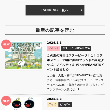
RANKING一覧へ
最新の記事を読む
2026.8.8
NEW
イベント
スヌーピー(PEANUTS)
この夏の梅田はスヌーピーづくし！コラ
ボメニュー19種に約80ブランドの限定グ
ッズ、ノベルティまで3つのPEANUTSイ
ベント総まとめ
この夏、大阪・梅田が“PEANUTS一色”に染
まる。毎年恒例の「うめだスヌーピーフェス
ティバル2026」(阪急うめだ本店)に加え、グ
ラングリーン大阪では「I L…
2026.8.8
NEW
グッズ
ピングー