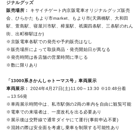
ジナルグッズ
販売場所：
キサイチゲート内京阪電車オリジナルグッズ販売
会、ひらかた もより市market、もより市(天満橋駅、大和田
駅、萱島駅、寝屋川市駅、樟葉駅、祇園四条駅、三条駅のれん
街、出町柳駅ほか)
※京阪電車各駅での発売や予約販売はなし
※販売場所によって取扱商品・発売開始日が異なる
※発売時間は各店舗の営業時間に準じる
※数に限りあり
「13000系きかんしゃトーマス号」車両展示
車両展示：
2024年4月27日(土)11:00～13:30 ※10:48分着
→13:56発
※車両展示時間中は、私市駅側の2両の車内を自由に観覧可能
※電車での来場者は、一度改札を出る必要あり
※展示後は交野線で通常ダイヤにて運行(事前申込不要)
※混雑の際は安全面を考慮し乗車を制限する可能性あり