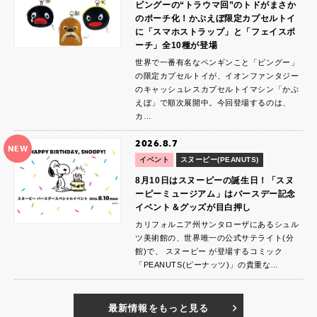
ピングーの“トラウマ回”のトドがまさか
のポーチ化！かぷえぼ限定カプセルトイ
に「スマホストラップ」と「フェイスポ
ーチ」全10種が登場
世界で一番有名なペンギンこと「ピングー」
の限定カプセルトイが、イオンファンタジー
のキャッシュレスカプセルトイマシン「かぷ
えぼ」で順次展開中。今回登場するのは、
カ…
2026.8.7
NEW
イベント
スヌーピー(PEANUTS)
8月10日はスヌーピーの誕生日！「スヌ
ーピーミュージアム」はバースデー記念
イベント＆グッズが目白押し
カリフォルニア州サンタローザにあるシュル
ツ美術館の、世界唯一の公式サテライト(分
館)で、 スヌーピー が登場するコミック
「PEANUTS(ピーナッツ)」の貴重な…
最新情報をもっと見る