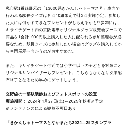
私市駅1番線展示の「13000系きかんしゃトーマス号」車内で
行われる駅長クイズは各回40組限定で計3回実施予定。参加し
た人には何かすてきなプレゼントがもらえるかも!?参加には、
キサイチゲート内の京阪電車オリジナルグッズ販売会ブースで
商品を1会計1000円以上購入した人に配られる参加整理券が必
要なため、駅長クイズに参加したい場合はグッズを購入してか
ら車両展示へ向かうのがおすすめだ。
また、キサイチゲート付近では小学生以下の子どもを対象にオ
リジナルサンバイザーもプレゼント。こちらもなくなり次第配
布終了となるため早めにゲットしよう。
交野線の一部駅装飾およびフォトスポットの設置
実施期間：
2024年4月27日(土)～2025年秋頃※予定
※メンテナンスによる観覧不可日あり
「きかんしゃトーマスとなかまたち2024—25スタンプラ