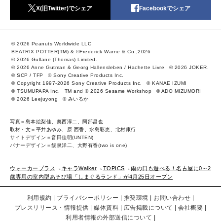
X(旧Twitter)でシェア
Facebookでシェア
© 2026 Peanuts Worldwide LLC
BEATRIX POTTER(TM) & ©Frederick Warne & Co.,2026
© 2026 Gullane (Thomas) Limited.
© 2026 Anne Gutman & Georg Hallensleben / Hachette Livre
© 2026 JOKER.
© SCP / TFP
© Sony Creative Products Inc.
© Copyright 1997-2026 Sony Creative Products Inc.
© KANAE IZUMI
© TSUMUPAPA Inc.
TM and © 2026 Sesame Workshop
© ADO MIZUMORI
© 2026 Leejuyong
© みいるか
写真＝島本絵梨佳、奥西淳二、阿部昌也
取材・文＝平井あゆみ、原 西香、水島彩恵、北村康行
サイトデザイン＝音田佳明(UNTEN)
バナーデザイン＝飯泉洋二、大野有香(two is one)
ウォーカープラス
キャラWalker
TOPICS
雨の日も遊べる！名古屋に0～2
歳専用の室内型あそび場「しまぐるランド」が4月25日オープン
利用規約
プライバシーポリシー
推奨環境
お問い合わせ
プレスリリース・情報提供
媒体資料
広告掲載について
会社概要
利用者情報の外部送信について