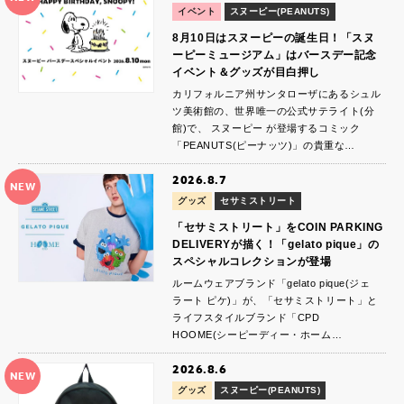
イベント
スヌーピー(PEANUTS)
8月10日はスヌーピーの誕生日！「スヌ
ーピーミュージアム」はバースデー記念
イベント＆グッズが目白押し
カリフォルニア州サンタローザにあるシュル
ツ美術館の、世界唯一の公式サテライト(分
館)で、 スヌーピー が登場するコミック
「PEANUTS(ピーナッツ)」の貴重な…
2026.8.7
NEW
グッズ
セサミストリート
「セサミストリート」をCOIN PARKING
DELIVERYが描く！「gelato pique」の
スペシャルコレクションが登場
ルームウェアブランド「gelato pique(ジェ
ラート ピケ)」が、「セサミストリート」と
ライフスタイルブランド「CPD
HOOME(シーピーディー・ホーム…
2026.8.6
NEW
グッズ
スヌーピー(PEANUTS)