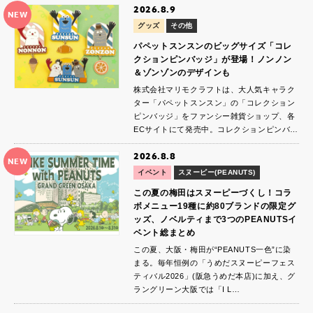
2026.8.9
NEW
グッズ
その他
パペットスンスンのビッグサイズ「コレ
クションピンバッジ」が登場！ノンノン
＆ゾンゾンのデザインも
株式会社マリモクラフトは、大人気キャラク
ター「パペットスンスン」の「コレクション
ピンバッジ」をファンシー雑貨ショップ、各
ECサイトにて発売中。コレクションピンバ…
2026.8.8
NEW
イベント
スヌーピー(PEANUTS)
この夏の梅田はスヌーピーづくし！コラ
ボメニュー19種に約80ブランドの限定グ
ッズ、ノベルティまで3つのPEANUTSイ
ベント総まとめ
この夏、大阪・梅田が“PEANUTS一色”に染
まる。毎年恒例の「うめだスヌーピーフェス
ティバル2026」(阪急うめだ本店)に加え、グ
ラングリーン大阪では「I L…