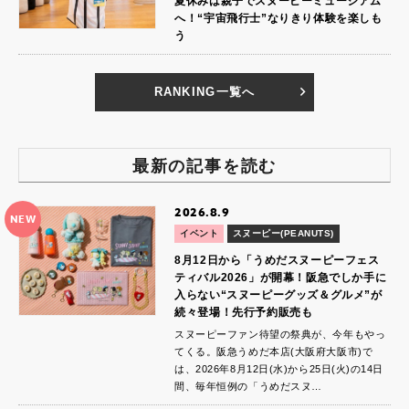
夏休みは親子でスヌーピーミュージアム
へ！“宇宙飛行士”なりきり体験を楽しも
う
RANKING一覧へ
最新の記事を読む
2026.8.9
NEW
イベント
スヌーピー(PEANUTS)
8月12日から「うめだスヌーピーフェス
ティバル2026」が開幕！阪急でしか手に
入らない“スヌーピーグッズ＆グルメ”が
続々登場！先行予約販売も
スヌーピーファン待望の祭典が、今年もやっ
てくる。阪急うめだ本店(大阪府大阪市)で
は、2026年8月12日(水)から25日(火)の14日
間、毎年恒例の「うめだスヌ…