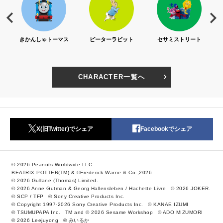
S)
きかんしゃトーマス
ピーターラビット
セサミストリート
CHARACTER一覧へ
X(旧Twitter)でシェア
Facebookでシェア
© 2026 Peanuts Worldwide LLC
BEATRIX POTTER(TM) & ©Frederick Warne & Co.,2026
© 2026 Gullane (Thomas) Limited.
© 2026 Anne Gutman & Georg Hallensleben / Hachette Livre
© 2026 JOKER.
© SCP / TFP
© Sony Creative Products Inc.
© Copyright 1997-2026 Sony Creative Products Inc.
© KANAE IZUMI
© TSUMUPAPA Inc.
TM and © 2026 Sesame Workshop
© ADO MIZUMORI
© 2026 Leejuyong
© みいるか