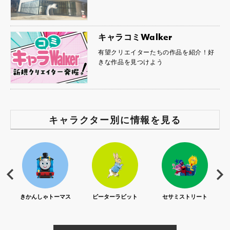
キャラコミWalker
有望クリエイターたちの作品を紹介！好
きな作品を見つけよう
キャラクター別に情報を見る
S)
きかんしゃトーマス
ピーターラビット
セサミストリート