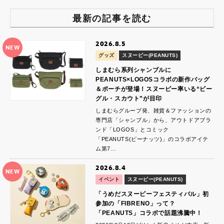
最新の記事を読む
2026.8.5
NEW
グッズ
スヌーピー(PEANUTS)
しまむら系列シャンブルに
PEANUTS×LOGOSコラボの新作バッグ
＆ポーチが登場！スヌーピー率いる“ビー
グル・スカウト”が目印
しまむらグループ発、雑貨＆ファッションの
専門店「シャンブル」から、アウトドアブラ
ンド「LOGOS」とコミック
「PEANUTS(ピーナッツ)」のコラボアイテ
ム第7…
2026.8.4
NEW
イベント
スヌーピー(PEANUTS)
「うめだスヌーピーフェスティバル」初
参加の「FIBRENO」って？
「PEANUTS」コラボで話題沸騰中！