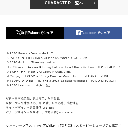
CHARACTER一覧へ
X(旧Twitter)でシェア
Facebookでシェア
© 2026 Peanuts Worldwide LLC
BEATRIX POTTER(TM) & ©Frederick Warne & Co.,2026
© 2026 Gullane (Thomas) Limited.
© 2026 Anne Gutman & Georg Hallensleben / Hachette Livre
© 2026 JOKER.
© SCP / TFP
© Sony Creative Products Inc.
© Copyright 1997-2026 Sony Creative Products Inc.
© KANAE IZUMI
© TSUMUPAPA Inc.
TM and © 2026 Sesame Workshop
© ADO MIZUMORI
© 2026 Leejuyong
© みいるか
写真＝島本絵梨佳、奥西淳二、阿部昌也
取材・文＝平井あゆみ、原 西香、水島彩恵、北村康行
サイトデザイン＝音田佳明(UNTEN)
バナーデザイン＝飯泉洋二、大野有香(two is one)
ウォーカープラス
キャラWalker
TOPICS
スヌーピーミュージアム限定！