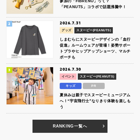
参加の「FIBRENO」って？
「PEANUTS」コラボで話題沸騰中！
2026.7.31
グッズ
スヌーピー(PEANUTS)
しまむらにスヌーピーデザインの「血行
促進」ルームウェアが登場！姿勢サポー
トブラやヒップアップショーツ、マルチ
ポーチも
2026.7.30
イベント
スヌーピー(PEANUTS)
キッズ
PR
夏休みは親子でスヌーピーミュージアム
へ！“宇宙飛行士”なりきり体験を楽しも
う
RANKING一覧へ