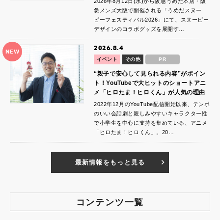
2026年8月12日(水)から阪急うめだ本店・阪
急メンズ大阪で開催される「うめだスヌー
ピーフェスティバル2026」にて、スヌーピー
デザインのコラボグッズを展開す…
2026.8.4
NEW
イベント
その他
PR
“親子で安心して見られる内容”がポイン
ト！YouTubeで大ヒットのショートアニ
メ「ヒロたま！ヒロくん」が人気の理由
2022年12月のYouTube配信開始以来、テンポ
のいい会話劇と親しみやすいキャラクター性
で小学生を中心に支持を集めている、アニメ
「ヒロたま！ヒロくん」。20…
最新情報をもっと見る
コンテンツ一覧