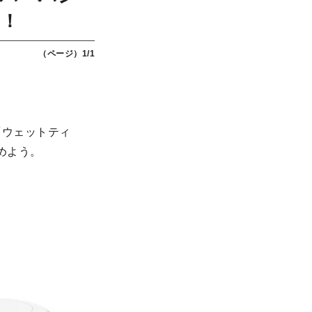
売！
（ページ）1/1
「ウェットティ
めよう。