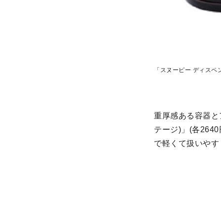
「スヌーピー ディスペン
重厚感ある容器と
テージ)」(各26
で軽くて扱いやす