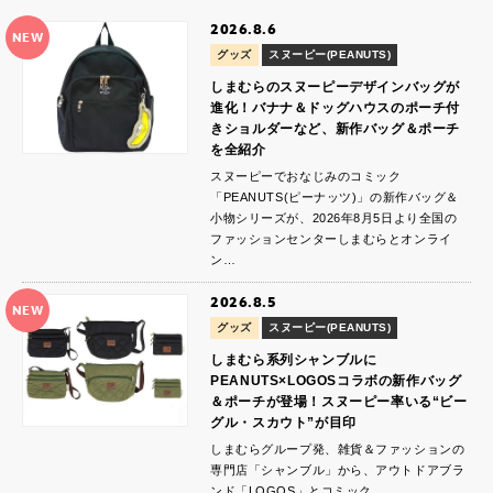
2026.8.6
NEW
グッズ
スヌーピー(PEANUTS)
しまむらのスヌーピーデザインバッグが
進化！バナナ＆ドッグハウスのポーチ付
きショルダーなど、新作バッグ＆ポーチ
を全紹介
スヌーピーでおなじみのコミック
「PEANUTS(ピーナッツ)」の新作バッグ＆
小物シリーズが、2026年8月5日より全国の
ファッションセンターしまむらとオンライ
ン…
2026.8.5
NEW
グッズ
スヌーピー(PEANUTS)
しまむら系列シャンブルに
PEANUTS×LOGOSコラボの新作バッグ
＆ポーチが登場！スヌーピー率いる“ビー
グル・スカウト”が目印
しまむらグループ発、雑貨＆ファッションの
専門店「シャンブル」から、アウトドアブラ
ンド「LOGOS」とコミック