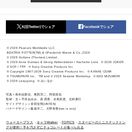
X(旧Twitter)でシェア
Facebookでシェア
© 2026 Peanuts Worldwide LLC
BEATRIX POTTER(TM) & ©Frederick Warne & Co.,2026
© 2026 Gullane (Thomas) Limited.
© 2026 Anne Gutman & Georg Hallensleben / Hachette Livre
© 2026 JOKER.
© SCP / TFP
© Sony Creative Products Inc.
© Copyright 1997-2026 Sony Creative Products Inc.
© KANAE IZUMI
© TSUMUPAPA Inc.
TM and © 2026 Sesame Workshop
© ADO MIZUMORI
© 2026 Leejuyong
© みいるか
写真＝島本絵梨佳、奥西淳二、阿部昌也
取材・文＝平井あゆみ、原 西香、水島彩恵、北村康行
サイトデザイン＝音田佳明(UNTEN)
バナーデザイン＝飯泉洋二、大野有香(two is one)
ウォーカープラス
キャラWalker
TOPICS
スヌーピーのミニスナックトン
グが便利！手を汚さずにチョコレートが食べられる