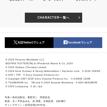
CHARACTER一覧へ
X(旧Twitter)でシェア
Facebookでシェア
© 2026 Peanuts Worldwide LLC
BEATRIX POTTER(TM) & ©Frederick Warne & Co.,2026
© 2026 Gullane (Thomas) Limited.
© 2026 Anne Gutman & Georg Hallensleben / Hachette Livre
© 2026 JOKER.
© SCP / TFP
© Sony Creative Products Inc.
© Copyright 1997-2026 Sony Creative Products Inc.
© KANAE IZUMI
© TSUMUPAPA Inc.
TM and © 2026 Sesame Workshop
© ADO MIZUMORI
© 2026 Leejuyong
© みいるか
写真＝島本絵梨佳、奥西淳二、阿部昌也
取材・文＝平井あゆみ、原 西香、水島彩恵、北村康行
サイトデザイン＝音田佳明(UNTEN)