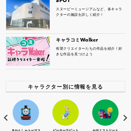
SPOT
スヌーピーミュージアムなど、各キャラ
クターの施設を詳しく紹介！
キャラコミWalker
有望クリエイターたちの作品を紹介！好
きな作品を見つけよう
キャラクター別に情報を見る
S)
きかんしゃトーマス
ピーターラビット
セサミストリート