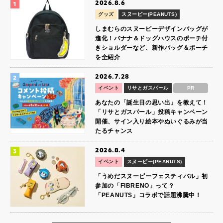
2026.8.6
グッズ
スヌーピー(PEANUTS)
しまむらのスヌーピーデザインバッグが
進化！バナナ＆ドッグハウスのポーチ付
きショルダーなど、新作バッグ＆ポーチ
を全紹介
2026.7.28
イベント
リサとガスパール
PR
あなたの「誕生日の思い出」を教えて！
「リサとガスパール」投稿キャンペーン
開催、サイン入り絵本やぬいぐるみが当
たるチャンス
2026.8.4
イベント
スヌーピー(PEANUTS)
「うめだスヌーピーフェスティバル」初
参加の「FIBRENO」って？
「PEANUTS」コラボで話題沸騰中！