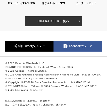
TS)
きかんしゃトーマス
ピーターラビット
セサミストリート
CHARACTER一覧へ
X(旧Twitter)でシェア
Facebookでシェア
© 2026 Peanuts Worldwide LLC
BEATRIX POTTER(TM) & ©Frederick Warne & Co.,2026
© 2026 Gullane (Thomas) Limited.
© 2026 Anne Gutman & Georg Hallensleben / Hachette Livre
© 2026 JOKER.
© SCP / TFP
© Sony Creative Products Inc.
© Copyright 1997-2026 Sony Creative Products Inc.
© KANAE IZUMI
© TSUMUPAPA Inc.
TM and © 2026 Sesame Workshop
© ADO MIZUMORI
© 2026 Leejuyong
© みいるか
写真＝島本絵梨佳、奥西淳二、阿部昌也
取材・文＝平井あゆみ、原 西香、水島彩恵、北村康行