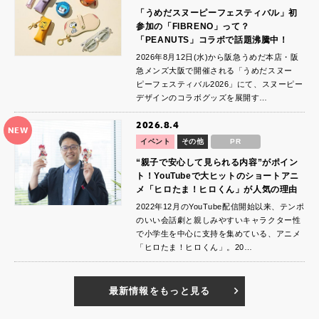
「うめだスヌーピーフェスティバル」初
参加の「FIBRENO」って？
「PEANUTS」コラボで話題沸騰中！
2026年8月12日(水)から阪急うめだ本店・阪
急メンズ大阪で開催される「うめだスヌー
ピーフェスティバル2026」にて、スヌーピー
デザインのコラボグッズを展開す…
2026.8.4
NEW
イベント
その他
PR
“親子で安心して見られる内容”がポイン
ト！YouTubeで大ヒットのショートアニ
メ「ヒロたま！ヒロくん」が人気の理由
2022年12月のYouTube配信開始以来、テンポ
のいい会話劇と親しみやすいキャラクター性
で小学生を中心に支持を集めている、アニメ
「ヒロたま！ヒロくん」。20…
最新情報をもっと見る