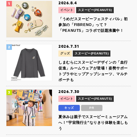
2026.8.4
イベント
スヌーピー(PEANUTS)
「うめだスヌーピーフェスティバル」初
参加の「FIBRENO」って？
「PEANUTS」コラボで話題沸騰中！
2026.7.31
グッズ
スヌーピー(PEANUTS)
しまむらにスヌーピーデザインの「血行
促進」ルームウェアが登場！姿勢サポー
トブラやヒップアップショーツ、マルチ
ポーチも
2026.7.30
イベント
スヌーピー(PEANUTS)
キッズ
PR
夏休みは親子でスヌーピーミュージアム
へ！“宇宙飛行士”なりきり体験を楽しも
う