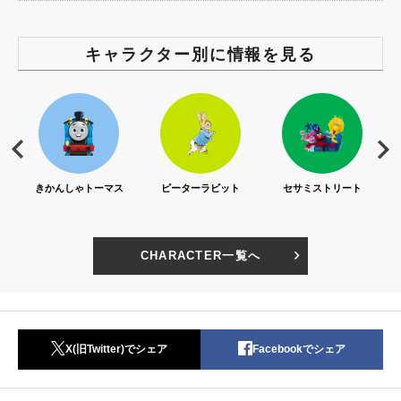
キャラクター別に情報を見る
S)
きかんしゃトーマス
ピーターラビット
セサミストリート
CHARACTER一覧へ
X(旧Twitter)でシェア
Facebookでシェア