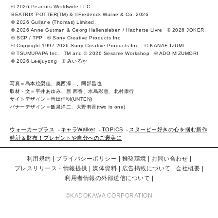
© 2026 Peanuts Worldwide LLC
BEATRIX POTTER(TM) & ©Frederick Warne & Co.,2026
© 2026 Gullane (Thomas) Limited.
© 2026 Anne Gutman & Georg Hallensleben / Hachette Livre
© 2026 JOKER.
© SCP / TFP
© Sony Creative Products Inc.
© Copyright 1997-2026 Sony Creative Products Inc.
© KANAE IZUMI
© TSUMUPAPA Inc.
TM and © 2026 Sesame Workshop
© ADO MIZUMORI
© 2026 Leejuyong
© みいるか
写真＝島本絵梨佳、奥西淳二、阿部昌也
取材・文＝平井あゆみ、原 西香、水島彩恵、北村康行
サイトデザイン＝音田佳明(UNTEN)
バナーデザイン＝飯泉洋二、大野有香(two is one)
ウォーカープラス
キャラWalker
TOPICS
スヌーピー好きの心を掴む新作
時計＆財布！プレゼントや自分へのご褒美に
利用規約
プライバシーポリシー
推奨環境
お問い合わせ
プレスリリース・情報提供
媒体資料
広告掲載について
会社概要
利用者情報の外部送信について
©KADOKAWA CORPORATION