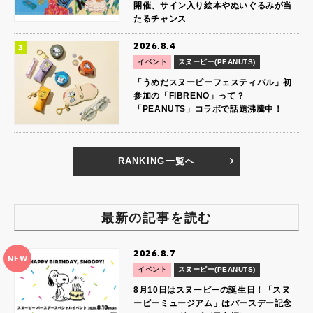
開催、サイン入り絵本やぬいぐるみが当
たるチャンス
2026.8.4
イベント
スヌーピー(PEANUTS)
「うめだスヌーピーフェスティバル」初
参加の「FIBRENO」って？
「PEANUTS」コラボで話題沸騰中！
RANKING一覧へ
最新の記事を読む
2026.8.7
NEW
イベント
スヌーピー(PEANUTS)
8月10日はスヌーピーの誕生日！「スヌ
ーピーミュージアム」はバースデー記念