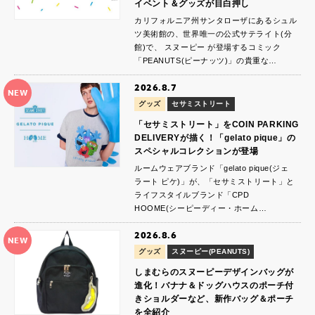
イベント＆グッズが目白押し
カリフォルニア州サンタローザにあるシュル
ツ美術館の、世界唯一の公式サテライト(分
館)で、 スヌーピー が登場するコミック
「PEANUTS(ピーナッツ)」の貴重な…
2026.8.7
NEW
グッズ
セサミストリート
「セサミストリート」をCOIN PARKING
DELIVERYが描く！「gelato pique」の
スペシャルコレクションが登場
ルームウェアブランド「gelato pique(ジェ
ラート ピケ)」が、「セサミストリート」と
ライフスタイルブランド「CPD
HOOME(シーピーディー・ホーム…
2026.8.6
NEW
グッズ
スヌーピー(PEANUTS)
しまむらのスヌーピーデザインバッグが
進化！バナナ＆ドッグハウスのポーチ付
きショルダーなど、新作バッグ＆ポーチ
を全紹介