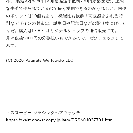
布」(税込3万8280円※別途発送手数料770円が必要)は、上質
な牛革で作られているので長く愛用できるのがうれしい。内側
のポケットは19個もあり、機能性も抜群！高級感あふれる特
別なデザインの財布は、誕生日や記念日などの贈り物にぴった
りだ。購入はI・E・Iオリジナルショップの通信販売にて。
月々税抜5900円の分割払いもできるので、ぜひチェックして
みて。
(C) 2020 Peanuts Worldwide LLC
・スヌーピー クラシックペアウォッチ
https://okaimono-snoopy.jp/item/PRSN01037791.html