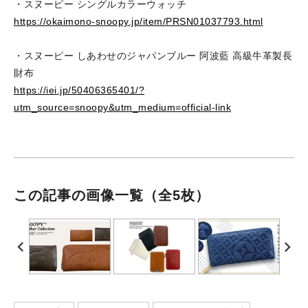
・スヌーピー シングルカラーウォッチ
https://okaimono-snoopy.jp/item/PRSN01037793.html
・スヌーピー しあわせのジャパンブルー 阿波藍 高級牛革製長
財布
https://iei.jp/50406365401/?
utm_source=snoopy&utm_medium=official-link
この記事の画像一覧
（全5枚）