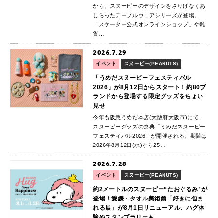
から、スヌーピーのデザインをさりげなくあ
しらったテーブルウェアシリーズが登場。
「スケーター公式オンラインショップ」や雑
貨…
2026.7.29
イベント
スヌーピー(PEANUTS)
「うめだスヌーピーフェスティバル
2026」が8月12日からスタート！約80ブ
ランドから登場する限定グッズをちょい
見せ
今年も阪急うめだ本店(大阪府大阪市)にて、
スヌーピーグッズの祭典「うめだスヌーピー
フェスティバル2026」が開催される。期間は
2026年8月12日(水)から25…
2026.7.28
イベント
スヌーピー(PEANUTS)
約2メートルのスヌーピー“たおぐるみ”が
登場！愛媛・タオル美術館「好きに包ま
れる展」が8月1日リニューアル、ハグ体
験やスタンプラリーも