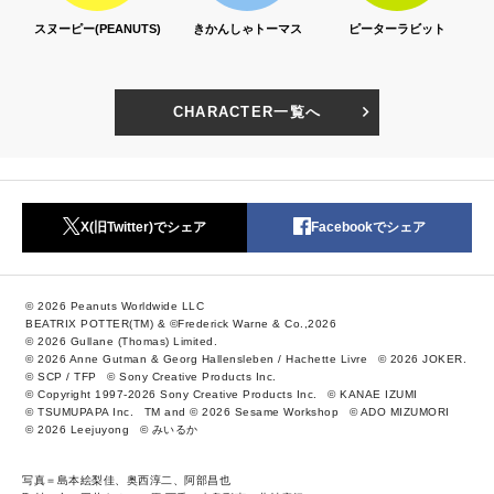
スヌーピー(PEANUTS)
きかんしゃトーマス
ピーターラビット
CHARACTER一覧へ
X(旧Twitter)でシェア
Facebookでシェア
© 2026 Peanuts Worldwide LLC
BEATRIX POTTER(TM) & ©Frederick Warne & Co.,2026
© 2026 Gullane (Thomas) Limited.
© 2026 Anne Gutman & Georg Hallensleben / Hachette Livre
© 2026 JOKER.
© SCP / TFP
© Sony Creative Products Inc.
© Copyright 1997-2026 Sony Creative Products Inc.
© KANAE IZUMI
© TSUMUPAPA Inc.
TM and © 2026 Sesame Workshop
© ADO MIZUMORI
© 2026 Leejuyong
© みいるか
写真＝島本絵梨佳、奥西淳二、阿部昌也