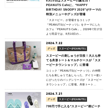
8月10日はスヌーピーの誕生日！
PEANUTS Cafeに、“HAPPY
BIRTHDAY SNOOPY 2026”がテーマの
特別メニューやグッズが登場
「スヌーピー」が登場するコミック
『PEANUTS(ピーナッツ)』をテーマにした
カフェ「PEANUTS Cafe」。2026年7月17日
より同店では、8月10日の…
2026.7.22
グッズ
スヌーピー(PEANUTS)
スヌーピーの刺しゅうが主役！大人も持
てる舟形トート＆マルチケースが「スヌ
ーピータウンショップ」に登場
コミック「PEANUTS(ピーナッツ)」の仲間
たちを刺しゅうであしらった、デイリー使い
にぴったりのバッグシリーズが「スヌーピー
タウンショップ」に登場。舟形トート…
2026.7.21
グッズ
スヌーピー(PEANUTS)
799円で手に入る“スヌーピー”柄ビーチ