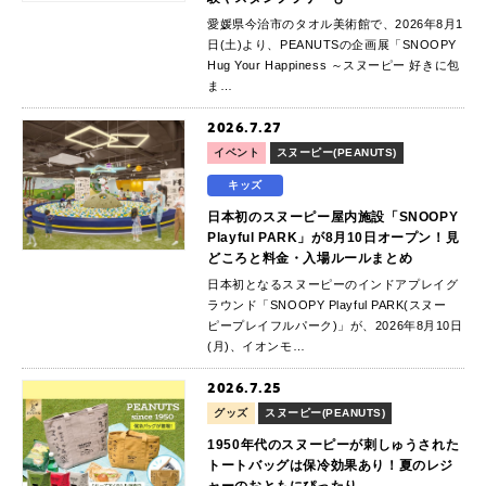
愛媛県今治市のタオル美術館で、2026年8月1
日(土)より、PEANUTSの企画展「SNOOPY
Hug Your Happiness ～スヌーピー 好きに包
ま…
2026.7.27
イベント
スヌーピー(PEANUTS)
キッズ
日本初のスヌーピー屋内施設「SNOOPY
Playful PARK」が8月10日オープン！見
どころと料金・入場ルールまとめ
日本初となるスヌーピーのインドアプレイグ
ラウンド「SNOOPY Playful PARK(スヌー
ピープレイフルパーク)」が、2026年8月10日
(月)、イオンモ…
2026.7.25
グッズ
スヌーピー(PEANUTS)
1950年代のスヌーピーが刺しゅうされた
トートバッグは保冷効果あり！夏のレジ
ャーのおともにぴったり