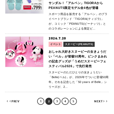
サンダル！「アルペン」TIGORAから
PEANUTS限定モデル全4色が登場
スポーツ用品を販売する「アルペン」のプラ
イベートブランド「TIGORA(ティゴラ)」
が、コミック「PEANUTS(ピーナッツ)」と
のコラボレーションによる限定ビ…
2026.7.20
イベント
スヌーピー(PEANUTS)
おしゃれ大好きスヌーピーの女きょうだ
い「ベル」が登場50周年。ピンクまみれ
の記念グッズが「うめだスヌーピーフェ
スティバル2026」で先行発売
スヌーピーのただひとりの女きょうだい
「Belle(ベル)」が、2026年でついに登場50周
年。それを記念した「50 years of Belle」シ
リーズが、2…
PREV
1
2
3
4
5
NEXT