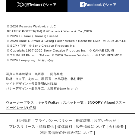
X(旧Twitter)でシェア
Facebookでシェア
© 2026 Peanuts Worldwide LLC
BEATRIX POTTER(TM) & ©Frederick Warne & Co.,2026
© 2026 Gullane (Thomas) Limited.
© 2026 Anne Gutman & Georg Hallensleben / Hachette Livre
© 2026 JOKER.
© SCP / TFP
© Sony Creative Products Inc.
© Copyright 1997-2026 Sony Creative Products Inc.
© KANAE IZUMI
© TSUMUPAPA Inc.
TM and © 2026 Sesame Workshop
© ADO MIZUMORI
© 2026 Leejuyong
© みいるか
写真＝島本絵梨佳、奥西淳二、阿部昌也
取材・文＝平井あゆみ、原 西香、水島彩恵、北村康行
サイトデザイン＝音田佳明(UNTEN)
バナーデザイン＝飯泉洋二、大野有香(two is one)
ウォーカープラス
キャラWalker
スポット一覧
SNOOPY Village(スヌー
ピービレッジ) 伊勢
利用規約
プライバシーポリシー
推奨環境
お問い合わせ
プレスリリース・情報提供
媒体資料
広告掲載について
会社概要
利用者情報の外部送信について