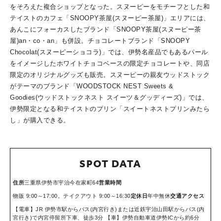
をそろえた複合ショップとなった。スヌーピーをモチーフとした和
テイストのカフェ「SNOOPY茶屋(スヌーピー茶屋)」エリアには、
あんこにフォーカスしたブランド「SNOOPY茶屋(スヌーピー茶
屋)an・co・an」も併設。チョコレートブランド「SNOOPY
Chocolat(スヌーピーショコラ)」では、伊勢名産品でもあるパール
をイメージしたホワイトチョコベースの限定チョコレートや、同店
限定のオリジナルグッズも販売。スヌーピーの親友ウッドストック
がテーマのブランド「WOODSTOCK NEST Sweets &
Goodies(ウッドストックネスト スイーツ＆グッディーズ)」では、
伊勢限定となる和テイストのプリン「スイートネストプリンみたら
し」が購入できる。
SPOT DATA
住所
三重県伊勢市宇治今在家町64
営業時間
物販 9:00～17:00。テイクアウト 9:00～16:30
定休日
年中無休
交通アクセス
【電車】JR 伊勢市駅からバス(内宮行き)または近鉄宇治山田駅からバス(内
宮行き)で内宮停留所下車、徒歩3分 【車】伊勢自動車道伊勢ICから約6分