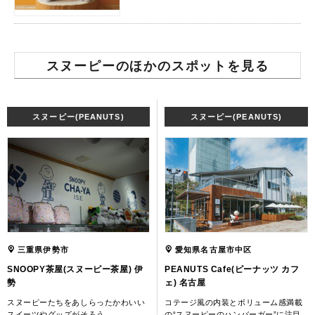
スヌーピーのほかのスポットを見る
スヌーピー(PEANUTS)
スヌーピー(PEANUTS)
三重県伊勢市
愛知県名古屋市中区
SNOOPY茶屋(スヌーピー茶屋) 伊
PEANUTS Cafe(ピーナッツ カフ
勢
ェ) 名古屋
スヌーピーたちをあしらったかわいい
コテージ風の内装とボリューム感満載
スイーツやグッズがそろう
の“スヌーピーのハンバーガー”に注目