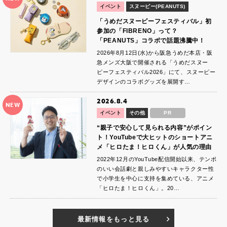
イベント
スヌーピー(PEANUTS)
「うめだスヌーピーフェスティバル」初
参加の「FIBRENO」って？
「PEANUTS」コラボで話題沸騰中！
2026年8月12日(水)から阪急うめだ本店・阪
急メンズ大阪で開催される「うめだスヌー
ピーフェスティバル2026」にて、スヌーピー
デザインのコラボグッズを展開す…
2026.8.4
NEW
イベント
その他
PR
“親子で安心して見られる内容”がポイン
ト！YouTubeで大ヒットのショートアニ
メ「ヒロたま！ヒロくん」が人気の理由
2022年12月のYouTube配信開始以来、テンポ
のいい会話劇と親しみやすいキャラクター性
で小学生を中心に支持を集めている、アニメ
「ヒロたま！ヒロくん」。20…
最新情報をもっと見る