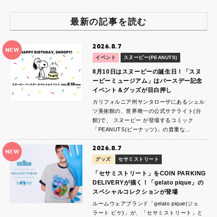
最新の記事を読む
2026.8.7
NEW
イベント
スヌーピー(PEANUTS)
8月10日はスヌーピーの誕生日！「スヌ
ーピーミュージアム」はバースデー記念
イベント＆グッズが目白押し
カリフォルニア州サンタローザにあるシュル
ツ美術館の、世界唯一の公式サテライト(分
館)で、 スヌーピー が登場するコミック
「PEANUTS(ピーナッツ)」の貴重な…
2026.8.7
NEW
グッズ
セサミストリート
「セサミストリート」をCOIN PARKING
DELIVERYが描く！「gelato pique」の
スペシャルコレクションが登場
ルームウェアブランド「gelato pique(ジェ
ラート ピケ)」が、「セサミストリート」と