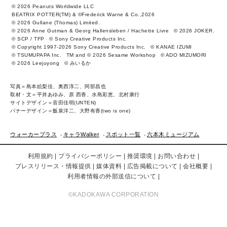
© 2026 Peanuts Worldwide LLC
BEATRIX POTTER(TM) & ©Frederick Warne & Co.,2026
© 2026 Gullane (Thomas) Limited.
© 2026 Anne Gutman & Georg Hallensleben / Hachette Livre
© 2026 JOKER.
© SCP / TFP
© Sony Creative Products Inc.
© Copyright 1997-2026 Sony Creative Products Inc.
© KANAE IZUMI
© TSUMUPAPA Inc.
TM and © 2026 Sesame Workshop
© ADO MIZUMORI
© 2026 Leejuyong
© みいるか
写真＝島本絵梨佳、奥西淳二、阿部昌也
取材・文＝平井あゆみ、原 西香、水島彩恵、北村康行
サイトデザイン＝音田佳明(UNTEN)
バナーデザイン＝飯泉洋二、大野有香(two is one)
ウォーカープラス
キャラWalker
スポット一覧
六本木ミュージアム
利用規約
プライバシーポリシー
推奨環境
お問い合わせ
プレスリリース・情報提供
媒体資料
広告掲載について
会社概要
利用者情報の外部送信について
©KADOKAWA CORPORATION