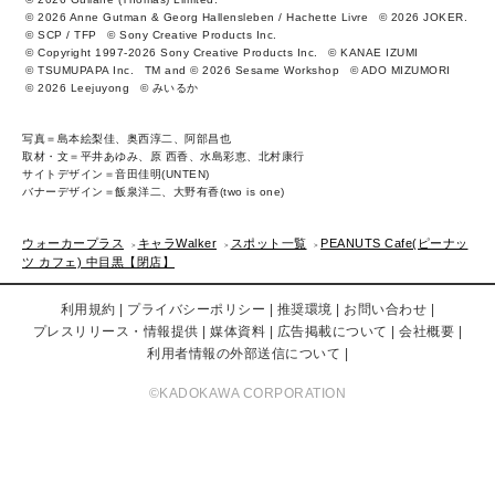
© 2026 Anne Gutman & Georg Hallensleben / Hachette Livre
© 2026 JOKER.
© SCP / TFP
© Sony Creative Products Inc.
© Copyright 1997-2026 Sony Creative Products Inc.
© KANAE IZUMI
© TSUMUPAPA Inc.
TM and © 2026 Sesame Workshop
© ADO MIZUMORI
© 2026 Leejuyong
© みいるか
写真＝島本絵梨佳、奥西淳二、阿部昌也
取材・文＝平井あゆみ、原 西香、水島彩恵、北村康行
サイトデザイン＝音田佳明(UNTEN)
バナーデザイン＝飯泉洋二、大野有香(two is one)
ウォーカープラス
キャラWalker
スポット一覧
PEANUTS Cafe(ピーナッ
ツ カフェ) 中目黒【閉店】
利用規約
プライバシーポリシー
推奨環境
お問い合わせ
プレスリリース・情報提供
媒体資料
広告掲載について
会社概要
利用者情報の外部送信について
©KADOKAWA CORPORATION