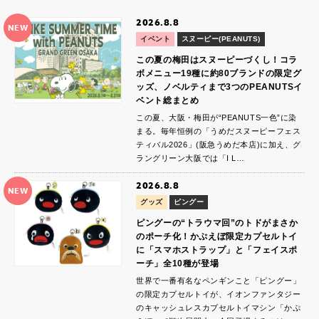
2026.8.8
NEW
イベント
スヌーピー(PEANUTS)
この夏の梅田はスヌーピーづくし！コラ
ボメニュー19種に約80ブランドの限定グ
ッズ、ノベルティまで3つのPEANUTSイ
ベント総まとめ
この夏、大阪・梅田が“PEANUTS一色”に染
まる。毎年恒例の「うめだスヌーピーフェス
ティバル2026」(阪急うめだ本店)に加え、グ
ラングリーン大阪では「I L…
2026.8.8
NEW
グッズ
ピングー
ピングーの“トラウマ回”のトドがまさか
のポーチ化！かぷえぼ限定カプセルトイ
に「スマホストラップ」と「フェイスポ
ーチ」全10種が登場
世界で一番有名なペンギンこと「ピングー」
の限定カプセルトイが、イオンファンタジー
のキャッシュレスカプセルトイマシン「かぷ