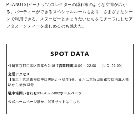
PEANUTS(ピーナッツ)コレクターの隠れ家のような空間が広が
る。パーティーができるスペシャルルームもあり、さまざまなシー
ンで利用できる。スヌーピーときょうだいたちをモチーフにしたア
フタヌーンティーを楽しめるのも魅力だ。
SPOT DATA
住所
東京都目黒区青葉台2-16-7
営業時間
10:00 ～22:00 （L.O. 21:00）
交通アクセス
【電車】東急東横線中目黒駅から徒歩9分、または東急田園都市線池尻大橋
駅から徒歩13分
駐車場
問い合わせ
03-6452-5882
ホームページ
公式ホームページほか、関連サイトはこちら